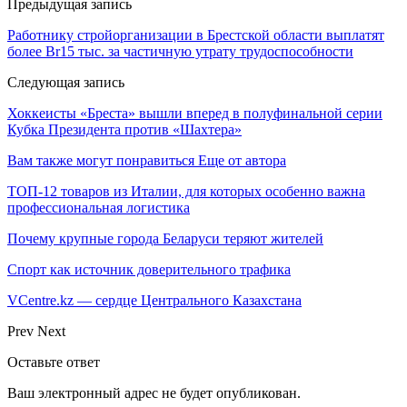
Предыдущая запись
Работнику стройорганизации в Брестской области выплатят
более Br15 тыс. за частичную утрату трудоспособности
Следующая запись
Хоккеисты «Бреста» вышли вперед в полуфинальной серии
Кубка Президента против «Шахтера»
Вам также могут понравиться
Еще от автора
ТОП-12 товаров из Италии, для которых особенно важна
профессиональная логистика
Почему крупные города Беларуси теряют жителей
Спорт как источник доверительного трафика
VCentre.kz — сердце Центрального Казахстана
Prev
Next
Оставьте ответ
Ваш электронный адрес не будет опубликован.