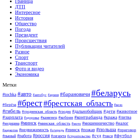
Граница
ДТП
Интересное
История
Общество
Погода
Президент
Происшествия
Публикации читателей
Разное
Спорт
Транспорт
Фото и видео
Экономика
Метки
#беларусь
#авто
#барановичи
#tochka
#армия
#автобус
#брест
#брестская_область
#берёза
#вело
#гибель
#дети
#животное
#дальнобойщик
#гродно
#гродненская_область
#зарплата
#контрабанда
#кража
#литва
#каменец
#кобрин
#здоровье
#минск
#мошенничество
#минская_область
#налог
#медицина
#мото
#польша
#пинск
#недвижимость
#пожар
#приговор
#наркотик
#очередь
#россия
#суд
#футбол
#работа
#пьяный
#сигарета
#строительство
#такси