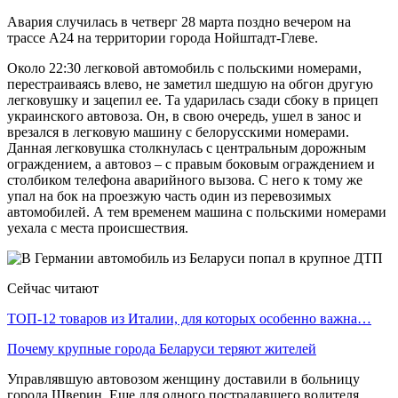
Авария случилась в четверг 28 марта поздно вечером на
трассе А24 на территории города Нойштадт-Глеве.
Около 22:30 легковой автомобиль с польскими номерами,
перестраиваясь влево, не заметил шедшую на обгон другую
легковушку и зацепил ее. Та ударилась сзади сбоку в прицеп
украинского автовоза. Он, в свою очередь, ушел в занос и
врезался в легковую машину с белорусскими номерами.
Данная легковушка столкнулась с центральным дорожным
ограждением, а автовоз – с правым боковым ограждением и
столбиком телефона аварийного вызова. С него к тому же
упал на бок на проезжую часть один из перевозимых
автомобилей. А тем временем машина с польскими номерами
уехала с места происшествия.
Сейчас читают
ТОП-12 товаров из Италии, для которых особенно важна…
Почему крупные города Беларуси теряют жителей
Управлявшую автовозом женщину доставили в больницу
города Шверин. Еще для одного пострадавшего водителя