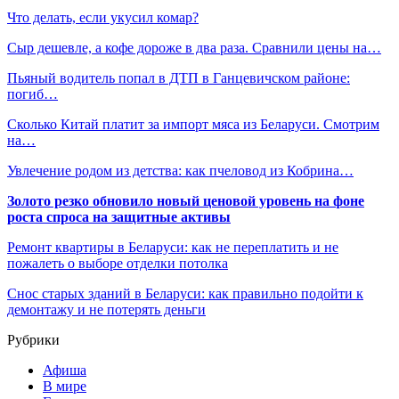
Что делать, если укусил комар?
Сыр дешевле, а кофе дороже в два раза. Сравнили цены на…
Пьяный водитель попал в ДТП в Ганцевичском районе:
погиб…
Сколько Китай платит за импорт мяса из Беларуси. Смотрим
на…
Увлечение родом из детства: как пчеловод из Кобрина…
Золото резко обновило новый ценовой уровень на фоне
роста спроса на защитные активы
Ремонт квартиры в Беларуси: как не переплатить и не
пожалеть о выборе отделки потолка
Снос старых зданий в Беларуси: как правильно подойти к
демонтажу и не потерять деньги
Рубрики
Афиша
В мире