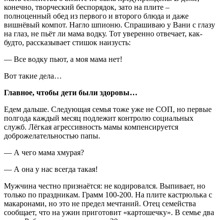
конечно, творческий беспорядок, зато на плите –
полноценный обед из первого и второго блюда и даже
вишнёвый компот. Нагло шпионю. Спрашиваю у Вани с глазу
на глаз, не пьёт ли мама водку. Тот уверенно отвечает, как-
будто, рассказывает стишок наизусть:
— Все водку пьют, а моя мама нет!
Вот такие дела…
Главное, чтобы дети были здоровы…
Едем дальше. Следующая семья тоже уже не СОП, но первые
полгода каждый месяц подлежит контролю социальных
служб. Лёгкая агрессивность мамы компенсируется
доброжелательностью папы.
— А чего мама хмурая?
— А она у нас всегда такая!
Мужчина честно признаётся: не кодировался. Выпивает, но
только по праздникам. Грамм 100-200. На плите кастрюлька с
макаронами, но это не предел мечтаний. Отец семейства
сообщает, что на ужин приготовит «картошечку». В семье два