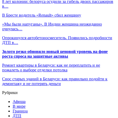
8 лет колонии: белоруса осудили за гибель двоих пассажиров
в…
В Бресте водитель «Renault» сбил женщину
«Мы были напуганы». В Индии женщина неожиданно
очнулась…
Опрокинулся автобетоносмеситель. Появились подробности
ДТП в…
Золото резко обновило новый ценовой уровень на фоне
роста спроса на защитные активы
Ремонт квартиры в Беларуси: как не переплатить и не
пожалеть о выборе отделки потолка
Снос старых зданий в Беларуси: как правильно подойти к
демонтажу и не потерять деньги
Рубрики
Афиша
В мире
Граница
ДТП