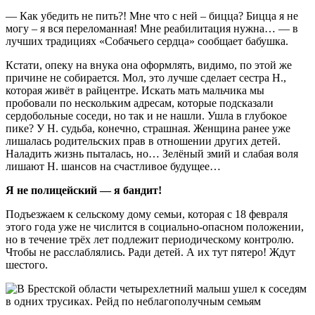
— Как убедить не пить?! Мне что с ней – бицца? Бицца я не
могу – я вся переломанная! Мне реабилитация нужна… — в
лучших традициях «Собачьего сердца» сообщает бабушка.
Кстати, опеку на внука она оформлять, видимо, по этой же
причине не собирается. Мол, это лучше сделает сестра Н.,
которая живёт в райцентре. Искать мать мальчика мы
пробовали по нескольким адресам, которые подсказали
сердобольные соседи, но так и не нашли. Ушла в глубокое
пике? У Н. судьба, конечно, страшная. Женщина ранее уже
лишалась родительских прав в отношении других детей.
Наладить жизнь пыталась, но… Зелёный змий и слабая воля
лишают Н. шансов на счастливое будущее…
Я не полицейский — я бандит!
Подъезжаем к сельскому дому семьи, которая с 18 февраля
этого года уже не числится в социально-опасном положении,
но в течение трёх лет подлежит периодическому контролю.
Чтобы не расслаблялись. Ради детей. А их тут пятеро! Ждут
шестого.