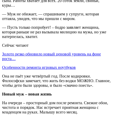
сына. Работы хватает для всех. 20 соток земли, свиньи,
куры…
— Муж не обижает, — спрашиваем у супруги, которая
оттаяла, увидев, что мы пришли с миром.
— Пусть только попробует! – бодро заявляет женщина,
которая раньше не раз вызывала милицию на мужа, но уже
натерпелась, хватит.
Сейчас читают
Золото резко обновило новый ценовой уровень на фоне
роста…
Особенности ремонта игровых ноутбуков
Она не пьёт уже четвёртый год. После кодировки.
Философски замечает, что жить без водки МОЖНО. Главное,
чтобы дети были здоровы, и было «смачно поесть».
Новый муж – новая жизнь
На очереди – просторный дом после ремонта. Свежие обои,
чистота и порядок. Нас встречает приятная женщина с
младенцем на руках. Малышу всего месяц.