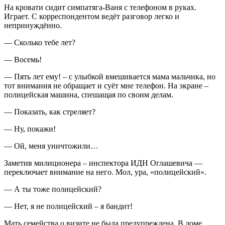
На кровати сидит симпатяга-Ваня с телефоном в руках.
Играет. С корреспондентом ведёт разговор легко и
непринуждённо.
— Сколько тебе лет?
— Восемь!
— Пять лет ему! – с улыбкой вмешивается мама мальчика, но
тот внимания не обращает и суёт мне телефон. На экране –
полицейская машина, спешащая по своим делам.
— Показать, как стреляет?
— Ну, покажи!
— Ой, меня уничтожили…
Заметив милиционера – инспектора ИДН Оглашевича —
переключает внимание на него. Мол, ура, «полицейский».
— А ты тоже полицейский?
— Нет, я не полицейский – я бандит!
Мать семейства о визите не была предупреждена. В доме,