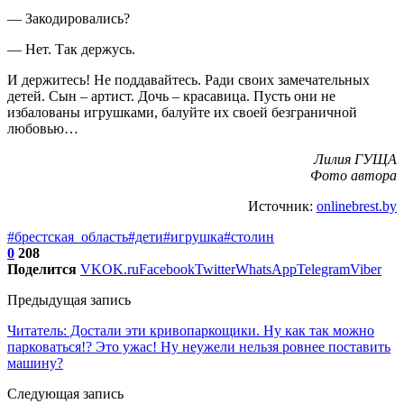
— Закодировались?
— Нет. Так держусь.
И держитесь! Не поддавайтесь. Ради своих замечательных
детей. Сын – артист. Дочь – красавица. Пусть они не
избалованы игрушками, балуйте их своей безграничной
любовью…
Лилия ГУЩА
Фото автора
Источник:
onlinebrest.by
#брестская_область
#дети
#игрушка
#столин
0
208
Поделится
VK
OK.ru
Facebook
Twitter
WhatsApp
Telegram
Viber
Предыдущая запись
Читатель: Достали эти кривопаркощики. Ну как так можно
парковаться!? Это ужас! Ну неужели нельзя ровнее поставить
машину?
Следующая запись