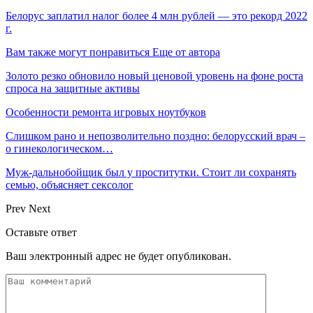
Белорус заплатил налог более 4 млн рублей — это рекорд 2022
г.
Вам также могут понравиться
Еще от автора
Золото резко обновило новый ценовой уровень на фоне роста
спроса на защитные активы
Особенности ремонта игровых ноутбуков
Слишком рано и непозволительно поздно: белорусский врач –
о гинекологическом…
Муж-дальнобойщик был у проститутки. Стоит ли сохранять
семью, объясняет сексолог
Prev
Next
Оставьте ответ
Ваш электронный адрес не будет опубликован.