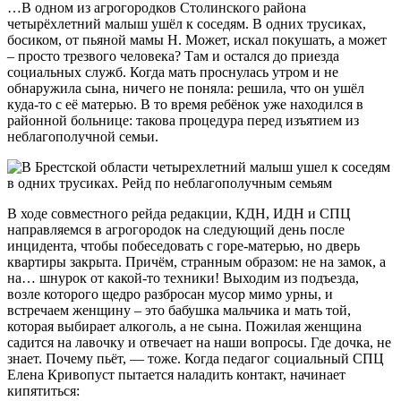
…В одном из агрогородков Столинского района
четырёхлетний малыш ушёл к соседям. В одних трусиках,
босиком, от пьяной мамы Н. Может, искал покушать, а может
– просто трезвого человека? Там и остался до приезда
социальных служб. Когда мать проснулась утром и не
обнаружила сына, ничего не поняла: решила, что он ушёл
куда-то с её матерью. В то время ребёнок уже находился в
районной больнице: такова процедура перед изъятием из
неблагополучной семьи.
В ходе совместного рейда редакции, КДН, ИДН и СПЦ
направляемся в агрогородок на следующий день после
инцидента, чтобы побеседовать с горе-матерью, но дверь
квартиры закрыта. Причём, странным образом: не на замок, а
на… шнурок от какой-то техники! Выходим из подъезда,
возле которого щедро разбросан мусор мимо урны, и
встречаем женщину – это бабушка мальчика и мать той,
которая выбирает алкоголь, а не сына. Пожилая женщина
садится на лавочку и отвечает на наши вопросы. Где дочка, не
знает. Почему пьёт, — тоже. Когда педагог социальный СПЦ
Елена Кривопуст пытается наладить контакт, начинает
кипятиться: