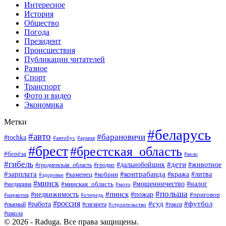
Интересное
История
Общество
Погода
Президент
Происшествия
Публикации читателей
Разное
Спорт
Транспорт
Фото и видео
Экономика
Метки
#беларусь
#авто
#барановичи
#tochka
#армия
#автобус
#брест
#брестская_область
#берёза
#вело
#гибель
#дети
#животное
#дальнобойщик
#гродно
#гродненская_область
#зарплата
#контрабанда
#кража
#литва
#каменец
#кобрин
#здоровье
#минск
#мошенничество
#минская_область
#налог
#медицина
#мото
#польша
#пинск
#недвижимость
#пожар
#приговор
#наркотик
#очередь
#россия
#суд
#футбол
#работа
#пьяный
#сигарета
#строительство
#такси
#школа
© 2026 - Raduga. Все права защищены.