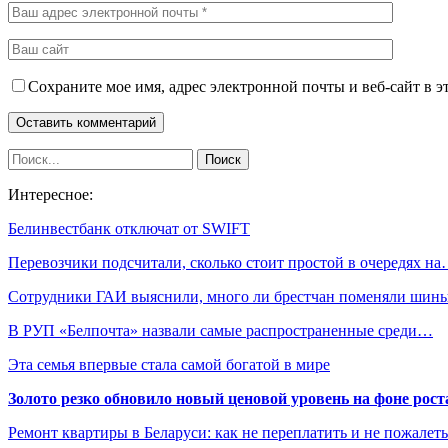
Сохраните мое имя, адрес электронной почты и веб-сайт в э
Интересное:
Белинвестбанк отключат от SWIFT
Перевозчики подсчитали, сколько стоит простой в очередях н
Сотрудники ГАИ выяснили, много ли брестчан поменяли шин
В РУП «Белпочта» назвали самые распространенные среди…
Эта семья впервые стала самой богатой в мире
Золото резко обновило новый ценовой уровень на фоне рос
Ремонт квартиры в Беларуси: как не переплатить и не пожалет