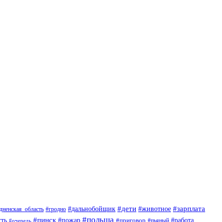
#дети
#животное
#зарплата
#дальнобойщик
#гродно
дненская_область
#польша
#пинск
ть
#пожар
#приговор
#работа
#пьяный
#очередь