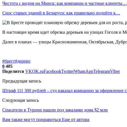
Чистота с видом на Минск: как компании и частные клиенты…
Снос старых зданий в Беларуси: как правильно подойти к…
В настоящее время идет обрезка деревьев на улицах Гоголя и 
Далее в планах — улицы Краснознаменная, Октябрьская, Дубро
#брест
#дерево
0
405
Поделится
VK
OK.ru
Facebook
Twitter
WhatsApp
Telegram
Viber
Предыдущая запись
Штраф 111 300 рублей – суд наказал компанию за оформление с
Следующая запись
Спасатели в Турции нашли под завалами дома $2 млн
Вам также могут понравиться
Еще от автора