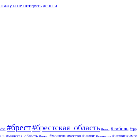
нтажу и не потерять деньги
#брест
#брестская_область
#гибель
ёза
#вело
#гро
ск
#мошенничество
#минская_область
#налог
#недвижимос
#мото
#наркотик