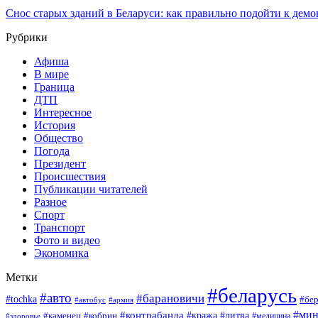
Снос старых зданий в Беларуси: как правильно подойти к демо
Рубрики
Афиша
В мире
Граница
ДТП
Интересное
История
Общество
Погода
Президент
Происшествия
Публикации читателей
Разное
Спорт
Транспорт
Фото и видео
Экономика
Метки
#беларусь
#авто
#барановичи
#tochka
#бер
#армия
#автобус
#мин
#контрабанда
#кража
#литва
#каменец
#кобрин
#медицина
#здоровье