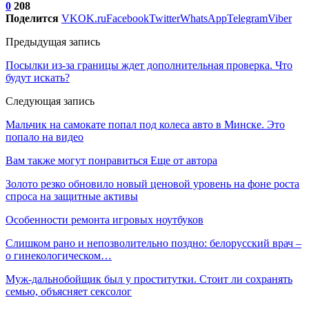
0
208
Поделится
VK
OK.ru
Facebook
Twitter
WhatsApp
Telegram
Viber
Предыдущая запись
Посылки из-за границы ждет дополнительная проверка. Что
будут искать?
Следующая запись
Мальчик на самокате попал под колеса авто в Минске. Это
попало на видео
Вам также могут понравиться
Еще от автора
Золото резко обновило новый ценовой уровень на фоне роста
спроса на защитные активы
Особенности ремонта игровых ноутбуков
Слишком рано и непозволительно поздно: белорусский врач –
о гинекологическом…
Муж-дальнобойщик был у проститутки. Стоит ли сохранять
семью, объясняет сексолог