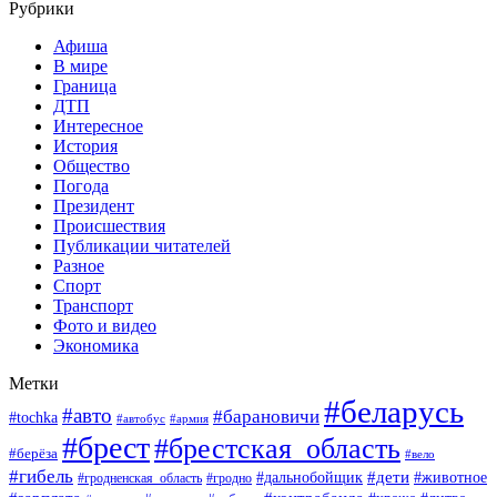
Рубрики
Афиша
В мире
Граница
ДТП
Интересное
История
Общество
Погода
Президент
Происшествия
Публикации читателей
Разное
Спорт
Транспорт
Фото и видео
Экономика
Метки
#беларусь
#авто
#барановичи
#tochka
#армия
#автобус
#брест
#брестская_область
#берёза
#вело
#гибель
#дети
#животное
#дальнобойщик
#гродно
#гродненская_область