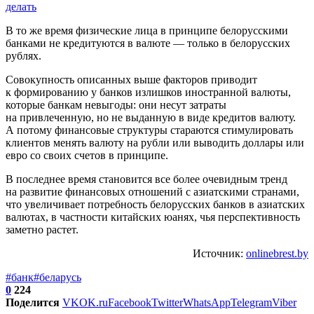
делать
В то же время физические лица в принципе белорусскими
банками не кредитуются в валюте — только в белорусских
рублях.
Совокупность описанных выше факторов приводит
к формированию у банков излишков иностранной валюты,
которые банкам невыгоды: они несут затраты
на привлеченную, но не выданную в виде кредитов валюту.
А потому финансовые структуры стараются стимулировать
клиентов менять валюту на рубли или выводить доллары или
евро со своих счетов в принципе.
В последнее время становится все более очевидным тренд
на развитие финансовых отношений с азиатскими странами,
что увеличивает потребность белорусских банков в азиатских
валютах, в частности китайских юанях, чья перспективность
заметно растет.
Источник:
onlinebrest.by
#банк
#беларусь
0
224
Поделится
VK
OK.ru
Facebook
Twitter
WhatsApp
Telegram
Viber