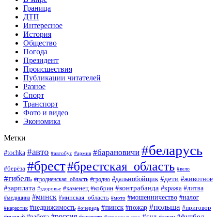
Граница
ДТП
Интересное
История
Общество
Погода
Президент
Происшествия
Публикации читателей
Разное
Спорт
Транспорт
Фото и видео
Экономика
Метки
#беларусь
#авто
#барановичи
#tochka
#армия
#автобус
#брест
#брестская_область
#берёза
#вело
#гибель
#дети
#животное
#дальнобойщик
#гродно
#гродненская_область
#зарплата
#контрабанда
#кража
#литва
#каменец
#кобрин
#здоровье
#минск
#мошенничество
#минская_область
#налог
#медицина
#мото
#польша
#пинск
#недвижимость
#пожар
#приговор
#наркотик
#очередь
#россия
#суд
#футбол
#работа
#пьяный
#сигарета
#строительство