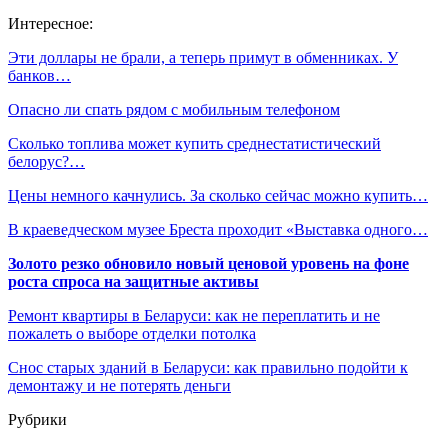
Интересное:
Эти доллары не брали, а теперь примут в обменниках. У
банков…
Опасно ли спать рядом с мобильным телефоном
Сколько топлива может купить среднестатистический
белорус?…
Цены немного качнулись. За сколько сейчас можно купить…
В краеведческом музее Бреста проходит «Выставка одного…
Золото резко обновило новый ценовой уровень на фоне
роста спроса на защитные активы
Ремонт квартиры в Беларуси: как не переплатить и не
пожалеть о выборе отделки потолка
Снос старых зданий в Беларуси: как правильно подойти к
демонтажу и не потерять деньги
Рубрики