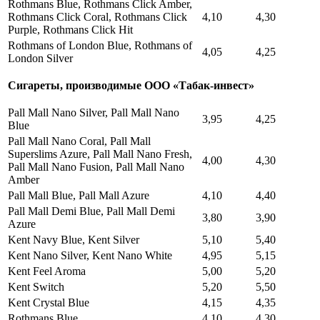
Rothmans Blue, Rothmans Click Amber,
Rothmans Click Coral, Rothmans Click
4,10
4,30
Purple, Rothmans Click Hit
Rothmans of London Blue, Rothmans of
4,05
4,25
London Silver
Сигареты, производимые ООО «Табак-инвест»
Pall Mall Nano Silver, Pall Mall Nano
3,95
4,25
Blue
Pall Mall Nano Coral, Pall Mall
Superslims Azure, Pall Mall Nano Fresh,
4,00
4,30
Pall Mall Nano Fusion, Pall Mall Nano
Amber
Pall Mall Blue, Pall Mall Azure
4,10
4,40
Pall Mall Demi Blue, Pall Mall Demi
3,80
3,90
Azure
Kent Navy Blue, Kent Silver
5,10
5,40
Kent Nano Silver, Kent Nano White
4,95
5,15
Kent Feel Aroma
5,00
5,20
Kent Switch
5,20
5,50
Kent Crystal Blue
4,15
4,35
Rothmans Blue
4,10
4,30