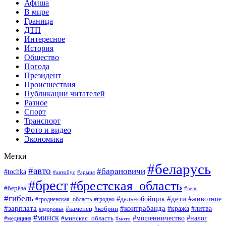
Афиша
В мире
Граница
ДТП
Интересное
История
Общество
Погода
Президент
Происшествия
Публикации читателей
Разное
Спорт
Транспорт
Фото и видео
Экономика
Метки
#беларусь
#авто
#барановичи
#tochka
#армия
#автобус
#брест
#брестская_область
#берёза
#вело
#гибель
#дети
#животное
#дальнобойщик
#гродно
#гродненская_область
#зарплата
#контрабанда
#кража
#литва
#каменец
#кобрин
#здоровье
#минск
#мошенничество
#минская_область
#налог
#медицина
#мото