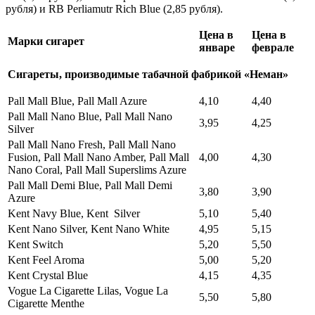
рубля) и RB Perliamutr Rich Blue (2,85 рубля).
Цена в
Цена в
Марки сигарет
январе
феврале
Сигареты, производимые табачной фабрикой «Неман»
Pall Mall Blue, Pall Mall Azure
4,10
4,40
Pall Mall Nano Blue, Pall Mall Nano
3,95
4,25
Silver
Pall Mall Nano Fresh, Pall Mall Nano
Fusion, Pall Mall Nano Amber, Pall Mall
4,00
4,30
Nano Coral, Pall Mall Superslims Azure
Pall Mall Demi Blue, Pall Mall Demi
3,80
3,90
Azure
Kent Navy Blue, Kent Silver
5,10
5,40
Kent Nano Silver, Kent Nano White
4,95
5,15
Kent Switch
5,20
5,50
Kent Feel Aroma
5,00
5,20
Kent Crystal Blue
4,15
4,35
Vogue La Cigarette Lilas, Vogue La
5,50
5,80
Cigarette Menthe