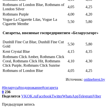
Rothmans of London Blue, Rothmans of
4,05
4,25
London Silver
Rothmans Purple
4,00
4,20
Vogue La Cigarette Lilas, Vogue La
5,50
5,80
Cigarette Menthe
Сигареты, ввозимые госпредприятием «Беларусьторг»
Dunhill Fine Cut Blue, Dunhill Fine Cut
5,50
5,80
Gold
Kent Crystal Blue
4,15
4,35
Rothmans Click Amber, Rothmans Click
Coral, Rothmans Click Hit, Rothmans
4,10
4,30
Click Purple, Rothmans Click Sunrise
Rothmans of London Blue
4,05
4,25
Источник:
onlinebrest.by
#беларусь
#подорожание
#сигарета
0
236
Поделится
VK
OK.ru
Facebook
Twitter
WhatsApp
Telegram
Viber
Предыдущая запись