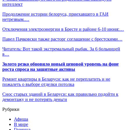
интеллект
Продолжение истории белоруса, приехавшего в ГАИ
нетрезвым.…
Отключения электроэнергии в Бресте и районе 6-10 июня:…
Павел Пачковски также расторг соглашение с брестскими…
Читатель: Вот такой экстремальный рыбак. За 6 больницей
в…
Золото резко обновило новый ценовой уровень на фоне
роста спроса на защитные активы
Ремонт квартиры в Беларуси: как не переплатить и не
пожалеть о выборе отделки потолка
Снос старых зданий в Беларуси: как правильно подойти к
демонтажу и не потерять деньги
Рубрики
Афиша
В мире
Граница