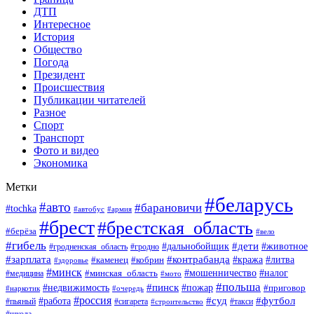
ДТП
Интересное
История
Общество
Погода
Президент
Происшествия
Публикации читателей
Разное
Спорт
Транспорт
Фото и видео
Экономика
Метки
#беларусь
#авто
#барановичи
#tochka
#армия
#автобус
#брест
#брестская_область
#берёза
#вело
#гибель
#дети
#животное
#дальнобойщик
#гродно
#гродненская_область
#зарплата
#контрабанда
#кража
#литва
#каменец
#кобрин
#здоровье
#минск
#мошенничество
#минская_область
#налог
#медицина
#мото
#польша
#пинск
#недвижимость
#пожар
#приговор
#наркотик
#очередь
#россия
#суд
#футбол
#работа
#пьяный
#сигарета
#строительство
#такси
#школа