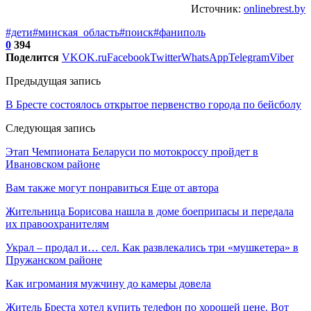
Источник:
onlinebrest.by
#дети
#минская_область
#поиск
#фаниполь
0
394
Поделится
VK
OK.ru
Facebook
Twitter
WhatsApp
Telegram
Viber
Предыдущая запись
В Бресте состоялось открытое первенство города по бейсболу
Следующая запись
Этап Чемпионата Беларуси по мотокроссу пройдет в
Ивановском районе
Вам также могут понравиться
Еще от автора
Жительница Борисова нашла в доме боеприпасы и передала
их правоохранителям
Украл – продал и… сел. Как развлекались три «мушкетера» в
Пружанском районе
Как игромания мужчину до камеры довела
Житель Бреста хотел купить телефон по хорошей цене. Вот