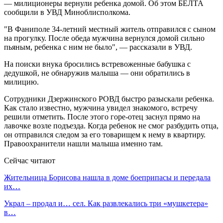
— милиционеры вернули ребенка домой. Об этом БЕЛТА
сообщили в УВД Миноблисполкома.
"В Фаниполе 34-летний местный житель отправился с сыном
на прогулку. После обеда мужчина вернулся домой сильно
пьяным, ребенка с ним не было", — рассказали в УВД.
На поиски внука бросились встревоженные бабушка с
дедушкой, не обнаружив малыша — они обратились в
милицию.
Сотрудники Дзержинского РОВД быстро разыскали ребенка.
Как стало известно, мужчина увидел знакомого, встречу
решили отметить. После этого горе-отец заснул прямо на
лавочке возле подъезда. Когда ребенок не смог разбудить отца,
он отправился следом за его товарищем к нему в квартиру.
Правоохранители нашли малыша именно там.
Сейчас читают
Жительница Борисова нашла в доме боеприпасы и передала
их…
Украл – продал и… сел. Как развлекались три «мушкетера»
в…