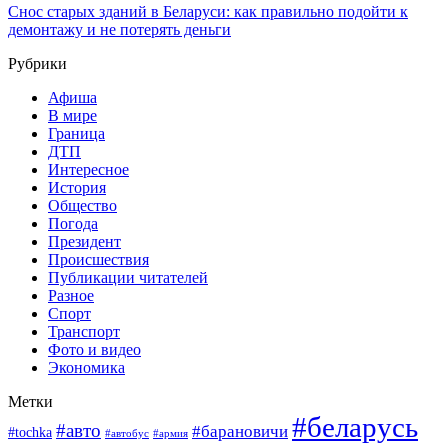
Снос старых зданий в Беларуси: как правильно подойти к
демонтажу и не потерять деньги
Рубрики
Афиша
В мире
Граница
ДТП
Интересное
История
Общество
Погода
Президент
Происшествия
Публикации читателей
Разное
Спорт
Транспорт
Фото и видео
Экономика
Метки
#беларусь
#авто
#барановичи
#tochka
#армия
#автобус