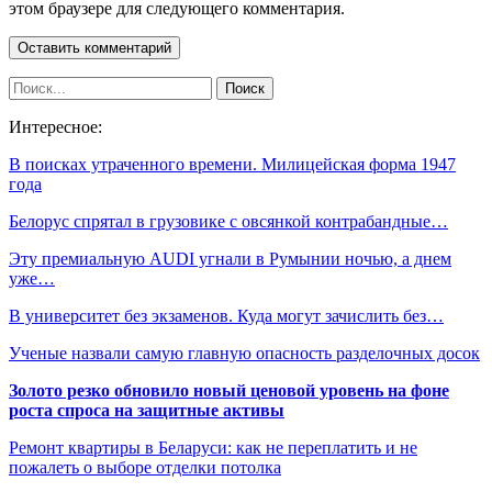
этом браузере для следующего комментария.
Интересное:
В поисках утраченного времени. Милицейская форма 1947
года
Белорус спрятал в грузовике с овсянкой контрабандные…
Эту премиальную AUDI угнали в Румынии ночью, а днем
уже…
В университет без экзаменов. Куда могут зачислить без…
Ученые назвали самую главную опасность разделочных досок
Золото резко обновило новый ценовой уровень на фоне
роста спроса на защитные активы
Ремонт квартиры в Беларуси: как не переплатить и не
пожалеть о выборе отделки потолка