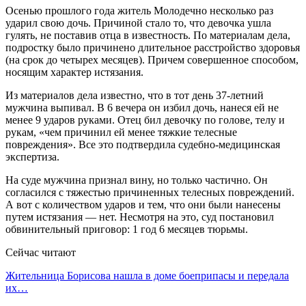
Осенью прошлого года житель Молодечно несколько раз
ударил свою дочь. Причиной стало то, что девочка ушла
гулять, не поставив отца в известность. По материалам дела,
подростку было причинено длительное расстройство здоровья
(на срок до четырех месяцев). Причем совершенное способом,
носящим характер истязания.
Из материалов дела известно, что в тот день 37-летний
мужчина выпивал. В 6 вечера он избил дочь, нанеся ей не
менее 9 ударов руками. Отец бил девочку по голове, телу и
рукам, «чем причинил ей менее тяжкие телесные
повреждения». Все это подтвердила судебно-медицинская
экспертиза.
На суде мужчина признал вину, но только частично. Он
согласился с тяжестью причиненных телесных повреждений.
А вот с количеством ударов и тем, что они были нанесены
путем истязания — нет. Несмотря на это, суд постановил
обвинительный приговор: 1 год 6 месяцев тюрьмы.
Сейчас читают
Жительница Борисова нашла в доме боеприпасы и передала
их…