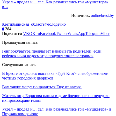
Украл – продал и… сел. Как развлекались три «мушкетера»
в…
Источник:
onlinebrest.by
#дети
#минская_область
#молодечно
0
284
Поделится
VK
OK.ru
Facebook
Twitter
WhatsApp
Telegram
Viber
Предыдущая запись
Генпрокуратура предлагает наказывать родителей, если
ребенок из-за недосмотра получит тяжелые травмы
Следующая запись
В Бресте открылась выставка «Где? Кто?» с изображениями
уютных городских двориков
Вам также могут понравиться
Еще от автора
Жительница Борисова нашла в доме боеприпасы и передала
их правоохранителям
Украл – продал и… сел. Как развлекались три «мушкетера» в
Пружанском районе