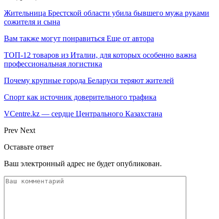
Жительница Брестской области убила бывшего мужа руками
сожителя и сына
Вам также могут понравиться
Еще от автора
ТОП-12 товаров из Италии, для которых особенно важна
профессиональная логистика
Почему крупные города Беларуси теряют жителей
Спорт как источник доверительного трафика
VCentre.kz — сердце Центрального Казахстана
Prev
Next
Оставьте ответ
Ваш электронный адрес не будет опубликован.