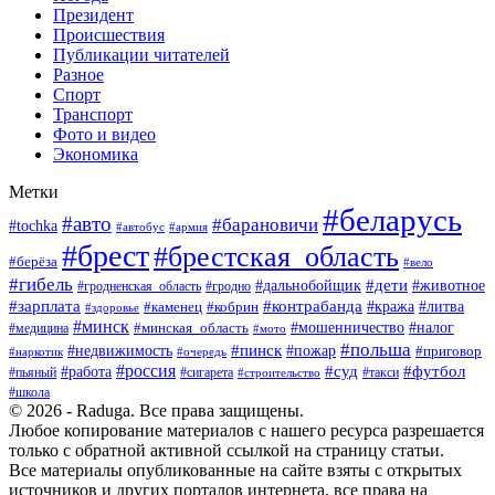
Президент
Происшествия
Публикации читателей
Разное
Спорт
Транспорт
Фото и видео
Экономика
Метки
#беларусь
#авто
#барановичи
#tochka
#армия
#автобус
#брест
#брестская_область
#берёза
#вело
#гибель
#дети
#животное
#дальнобойщик
#гродно
#гродненская_область
#зарплата
#контрабанда
#кража
#литва
#каменец
#кобрин
#здоровье
#минск
#мошенничество
#минская_область
#налог
#медицина
#мото
#польша
#пинск
#недвижимость
#пожар
#приговор
#наркотик
#очередь
#россия
#суд
#футбол
#работа
#пьяный
#сигарета
#строительство
#такси
#школа
© 2026 - Raduga. Все права защищены.
Любое копирование материалов с нашего ресурса разрешается
только с обратной активной ссылкой на страницу статьи.
Все материалы опубликованные на сайте взяты с открытых
источников и других порталов интернета, все права на