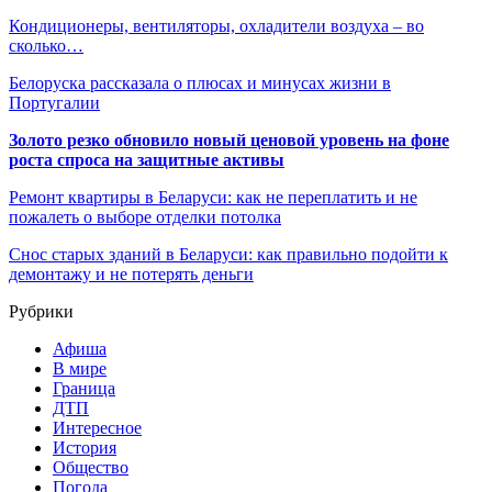
Кондиционеры, вентиляторы, охладители воздуха – во
сколько…
Белоруска рассказала о плюсах и минусах жизни в
Португалии
Золото резко обновило новый ценовой уровень на фоне
роста спроса на защитные активы
Ремонт квартиры в Беларуси: как не переплатить и не
пожалеть о выборе отделки потолка
Снос старых зданий в Беларуси: как правильно подойти к
демонтажу и не потерять деньги
Рубрики
Афиша
В мире
Граница
ДТП
Интересное
История
Общество
Погода