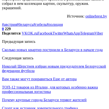
собрал в нем коллекции картин, скульптур, оружия.
украшений.
Источник:
onlinebrest.by
#австрия
#беларусь
#гибель
#полиция
0
229
Поделится
VK
OK.ru
Facebook
Twitter
WhatsApp
Telegram
Viber
Предыдущая запись
Сколько новых квартир построили в Беларуси в начале года
Следующая запись
Николай Шерстнев избран новым председателем Белорусской
федерации футбола
Вам также могут понравиться
Еще от автора
ТОП-12 товаров из Италии, для которых особенно важна
профессиональная логистика
Почему крупные города Беларуси теряют жителей
Спорт как источник доверительного трафика