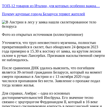
ТОП-12 товаров из Италии, для которых особенно важна…
Почему крупные города Беларуси теряют жителей
Фото из открытых источников (иллюстративное)
Уточняется, что труп неизвестного мужчины, полностью
превратившийся в скелет, был обнаружен 24 февраля 2023
года примерно в 15.30 к востоку от замка, на крутом лесном
склоне к ручью Лансербах. Признаков насильственной смерти
не наблюдалось.
После сравнения ДНК удалось выяснить, что погибшим
является 39-летний гражданин Беларуси, который на момент
смерти проживал в Австрии и с 13 октября 2020 года
числился пропавшим без вести. Заявление о пропаже подал
тогда хозяин жилья.
Для справки, Амбрас – одна из основных
достопримечательностей Инсбрука. Его значение тесно
связано с эрцгерцогом Фердинандом II, который в 16 веке
перестроил средневековую крепость в ренессансный замок и