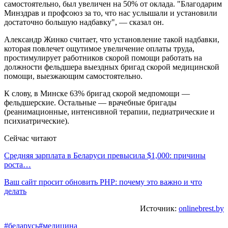
самостоятельно, был увеличен на 50% от оклада. "Благодарим
Минздрав и профсоюз за то, что нас услышали и установили
достаточно большую надбавку", — сказал он.
Александр Жинко считает, что установление такой надбавки,
которая повлечет ощутимое увеличение оплаты труда,
простимулирует работников скорой помощи работать на
должности фельдшера выездных бригад скорой медицинской
помощи, выезжающим самостоятельно.
К слову, в Минске 63% бригад скорой медпомощи —
фельдшерские. Остальные — врачебные бригады
(реанимационные, интенсивной терапии, педиатрические и
психиатрические).
Сейчас читают
Средняя зарплата в Беларуси превысила $1,000: причины
роста…
Ваш сайт просит обновить PHP: почему это важно и что
делать
Источник:
onlinebrest.by
#беларусь
#медицина