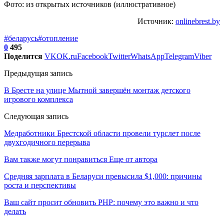
Фото: из открытых источников (иллюстративное)
Источник:
onlinebrest.by
#беларусь
#отопление
0
495
Поделится
VK
OK.ru
Facebook
Twitter
WhatsApp
Telegram
Viber
Предыдущая запись
В Бресте на улице Мытной завершён монтаж детского
игрового комплекса
Следующая запись
Медработники Брестской области провели турслет после
двухгодичного перерыва
Вам также могут понравиться
Еще от автора
Средняя зарплата в Беларуси превысила $1,000: причины
роста и перспективы
Ваш сайт просит обновить PHP: почему это важно и что
делать