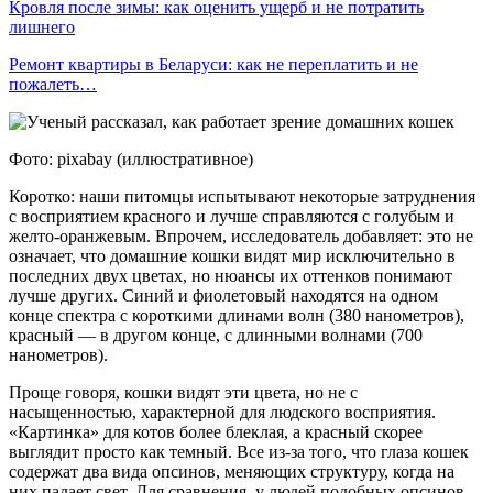
Кровля после зимы: как оценить ущерб и не потратить
лишнего
Ремонт квартиры в Беларуси: как не переплатить и не
пожалеть…
Фото: pixabay (иллюстративное)
Коротко: наши питомцы испытывают некоторые затруднения
с восприятием красного и лучше справляются с голубым и
желто-оранжевым. Впрочем, исследователь добавляет: это не
означает, что домашние кошки видят мир исключительно в
последних двух цветах, но нюансы их оттенков понимают
лучше других. Синий и фиолетовый находятся на одном
конце спектра с короткими длинами волн (380 нанометров),
красный — в другом конце, с длинными волнами (700
нанометров).
Проще говоря, кошки видят эти цвета, но не с
насыщенностью, характерной для людского восприятия.
«Картинка» для котов более блеклая, а красный скорее
выглядит просто как темный. Все из-за того, что глаза кошек
содержат два вида опсинов, меняющих структуру, когда на
них падает свет. Для сравнения, у людей подобных опсинов