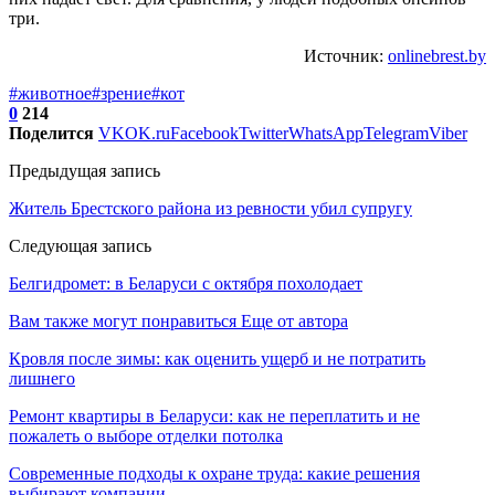
три.
Источник:
onlinebrest.by
#животное
#зрение
#кот
0
214
Поделится
VK
OK.ru
Facebook
Twitter
WhatsApp
Telegram
Viber
Предыдущая запись
Житель Брестского района из ревности убил супругу
Следующая запись
Белгидромет: в Беларуси с октября похолодает
Вам также могут понравиться
Еще от автора
Кровля после зимы: как оценить ущерб и не потратить
лишнего
Ремонт квартиры в Беларуси: как не переплатить и не
пожалеть о выборе отделки потолка
Современные подходы к охране труда: какие решения
выбирают компании