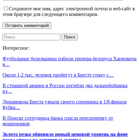
Сохраните мое имя, адрес электронной почты и веб-сайт в
этом браузере для следующего комментария.
Интересное:
Футбольные болельщики избили тренера-белоруса Хацкевича
в…
Около 1,2 тыс. человек пробегут в Бресте гонку с…
В страшной аварии в России погибли два дальнобойщика
из…
Динамовцы Бреста узнали своего соперника в 1/8 финала
Кубка…
В Пинске сотрудница банка спасла пенсионерку от
мошенников
Золото резко обновило новый ценовой уровень на фоне
роста спроса на защитные активы