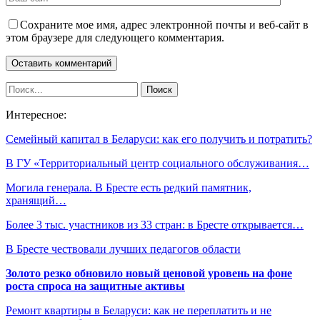
Сохраните мое имя, адрес электронной почты и веб-сайт в
этом браузере для следующего комментария.
Интересное:
Семейный капитал в Беларуси: как его получить и потратить?
В ГУ «Территориальный центр социального обслуживания…
Могила генерала. В Бресте есть редкий памятник,
хранящий…
Более 3 тыс. участников из 33 стран: в Бресте открывается…
В Бресте чествовали лучших педагогов области
Золото резко обновило новый ценовой уровень на фоне
роста спроса на защитные активы
Ремонт квартиры в Беларуси: как не переплатить и не