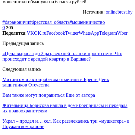
мошенники обманули на 6 тысяч рублей.
Источник:
onlinebrest.by
#барановичи
#брестская_область
#мошенничество
0
205
Поделится
VK
OK.ru
Facebook
Twitter
WhatsApp
Telegram
Viber
Предыдущая запись
«Цена выросла до 2 раз, верхней планки просто нет». Что
происходит с арендой квартир в Варшаве?
Следующая запись
Митингом и автопробегом отметили в Бресте День
защитников Отечества
Вам также могут понравиться
Еще от автора
Жительница Борисова нашла в доме боеприпасы и передала
их правоохранителям
Украл – продал и… сел. Как развлекались три «мушкетера» в
Пружанском районе