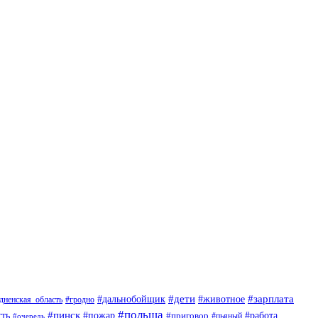
#дети
#животное
#зарплата
#дальнобойщик
#гродно
дненская_область
#польша
#пинск
ть
#пожар
#приговор
#работа
#пьяный
#очередь