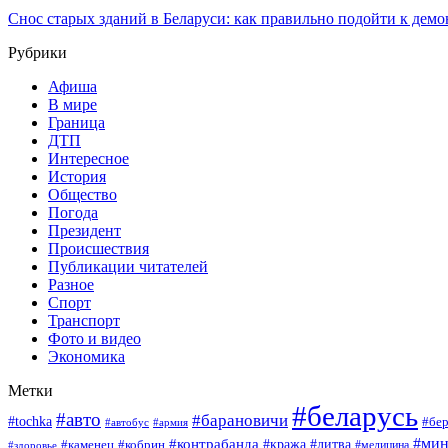
Снос старых зданий в Беларуси: как правильно подойти к демо
Рубрики
Афиша
В мире
Граница
ДТП
Интересное
История
Общество
Погода
Президент
Происшествия
Публикации читателей
Разное
Спорт
Транспорт
Фото и видео
Экономика
Метки
#беларусь
#авто
#барановичи
#tochka
#бер
#армия
#автобус
#мин
#контрабанда
#кража
#литва
#каменец
#кобрин
#медицина
#здоровье