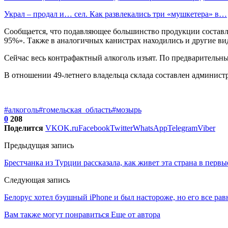
Украл – продал и… сел. Как развлекались три «мушкетера» в…
Сообщается, что подавляющее большинство продукции составля
95%». Также в аналогичных канистрах находились и другие вид
Сейчас весь контрафактный алкоголь изъят. По предварительны
В отношении 49-летнего владельца склада составлен админист
#алкоголь
#гомельская_область
#мозырь
0
208
Поделится
VK
OK.ru
Facebook
Twitter
WhatsApp
Telegram
Viber
Предыдущая запись
Брестчанка из Турции рассказала, как живет эта страна в перв
Следующая запись
Белорус хотел бэушный iPhone и был настороже, но его все ра
Вам также могут понравиться
Еще от автора