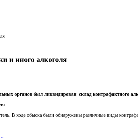
оля
ки и иного алкоголя
льных органов был ликвидирован склад контрафактного алк
тель. В ходе обыска были обнаружены различные виды контрафа
х…