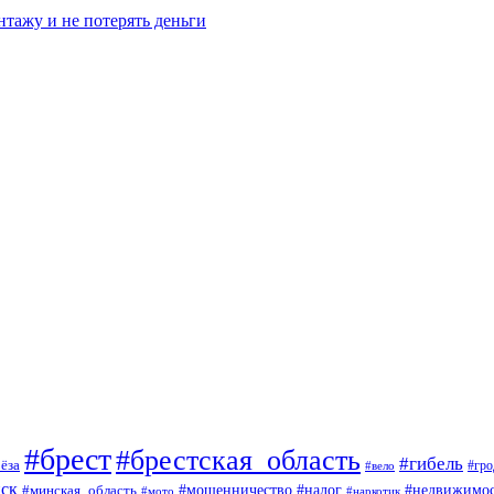
нтажу и не потерять деньги
#брест
#брестская_область
#гибель
ёза
#вело
#гро
ск
#мошенничество
#минская_область
#налог
#недвижимос
#мото
#наркотик