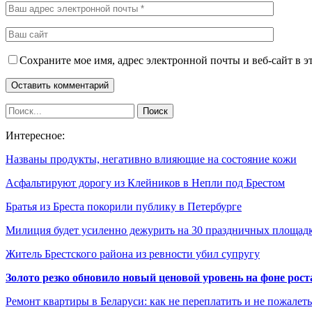
Сохраните мое имя, адрес электронной почты и веб-сайт в э
Интересное:
Названы продукты, негативно влияющие на состояние кожи
Асфальтируют дорогу из Клейников в Непли под Брестом
Братья из Бреста покорили публику в Петербурге
Милиция будет усиленно дежурить на 30 праздничных площа
Житель Брестского района из ревности убил супругу
Золото резко обновило новый ценовой уровень на фоне рос
Ремонт квартиры в Беларуси: как не переплатить и не пожалет