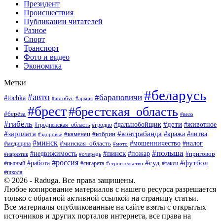
Президент
Происшествия
Публикации читателей
Разное
Спорт
Транспорт
Фото и видео
Экономика
Метки
#беларусь
#авто
#барановичи
#tochka
#армия
#автобус
#брест
#брестская_область
#берёза
#вело
#гибель
#дети
#животное
#дальнобойщик
#гродно
#гродненская_область
#зарплата
#контрабанда
#кража
#литва
#каменец
#кобрин
#здоровье
#минск
#мошенничество
#минская_область
#налог
#медицина
#мото
#польша
#пинск
#недвижимость
#пожар
#приговор
#наркотик
#очередь
#россия
#суд
#футбол
#работа
#пьяный
#сигарета
#строительство
#такси
#школа
© 2026 - Raduga. Все права защищены.
Любое копирование материалов с нашего ресурса разрешается
только с обратной активной ссылкой на страницу статьи.
Все материалы опубликованные на сайте взяты с открытых
источников и других порталов интернета, все права на