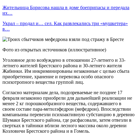
Жительница Борисова нашла в доме боеприпасы и передала
их…
Украл – продал и… сел. Как развлекались три «мушкетера»
в…
Фото из открытых источников (иллюстративное)
Уголовное дело возбуждено в отношении 27-летнего и 33-
летнего жителей Брестского района и 30-летнего жителя
Жабинки. Им инкриминированы незаконные с целью сбыта
приобретение, хранение и перевозка особо опасного
психотропного вещества группой лиц.
Согласно материалам дела, подозреваемые не позднее 17
февраля незаконно приобрели для дальнейшей реализации не
менее 2 кг порошкообразного вещества, содержавшего в
своем составе пара-метилэфедрон (мефедрон). Впоследствии
компаньоны перевезли психоактивную субстанцию в деревню
Шумаки Брестского района, где расфасовали, затем отвезли в
свертках в тайники вблизи лесного массива около деревни
Козловичи Брестского района и в Гомель.