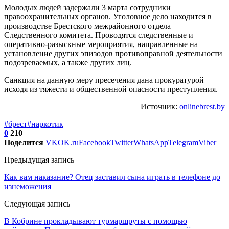
Молодых людей задержали 3 марта сотрудники
правоохранительных органов. Уголовное дело находится в
производстве Брестского межрайонного отдела
Следственного комитета. Проводятся следственные и
оперативно-разыскные мероприятия, направленные на
установление других эпизодов противоправной деятельности
подозреваемых, а также других лиц.
Санкция на данную меру пресечения дана прокуратурой
исходя из тяжести и общественной опасности преступления.
Источник:
onlinebrest.by
#брест
#наркотик
0
210
Поделится
VK
OK.ru
Facebook
Twitter
WhatsApp
Telegram
Viber
Предыдущая запись
Как вам наказание? Отец заставил сына играть в телефоне до
изнеможения
Следующая запись
В Кобрине прокладывают турмаршруты с помощью