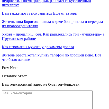
нейросети. Посмотрите, как работает искусственный
интеллект
Вам также могут понравиться
Еще от автора
Жительница Борисова нашла в доме боеприпасы и передала
их правоохранителям
Украл – продал и… сел. Как развлекались три «мушкетера» в
Пружанском районе
Как игромания мужчину до камеры довела
Житель Бреста хотел купить телефон по хорошей цене. Вот
что было дальше
Prev
Next
Оставьте ответ
Ваш электронный адрес не будет опубликован.