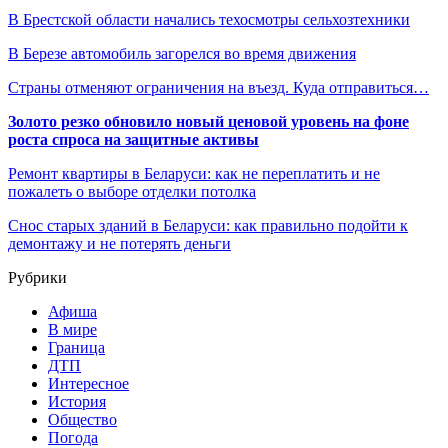
В Брестской области начались техосмотры сельхозтехники
В Березе автомобиль загорелся во время движения
Страны отменяют ограничения на въезд. Куда отправиться…
Золото резко обновило новый ценовой уровень на фоне
роста спроса на защитные активы
Ремонт квартиры в Беларуси: как не переплатить и не
пожалеть о выборе отделки потолка
Снос старых зданий в Беларуси: как правильно подойти к
демонтажу и не потерять деньги
Рубрики
Афиша
В мире
Граница
ДТП
Интересное
История
Общество
Погода