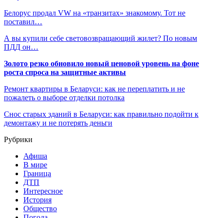
Белорус продал VW на «транзитах» знакомому. Тот не
поставил…
А вы купили себе световозвращающий жилет? По новым
ПДД он…
Золото резко обновило новый ценовой уровень на фоне
роста спроса на защитные активы
Ремонт квартиры в Беларуси: как не переплатить и не
пожалеть о выборе отделки потолка
Снос старых зданий в Беларуси: как правильно подойти к
демонтажу и не потерять деньги
Рубрики
Афиша
В мире
Граница
ДТП
Интересное
История
Общество
Погода