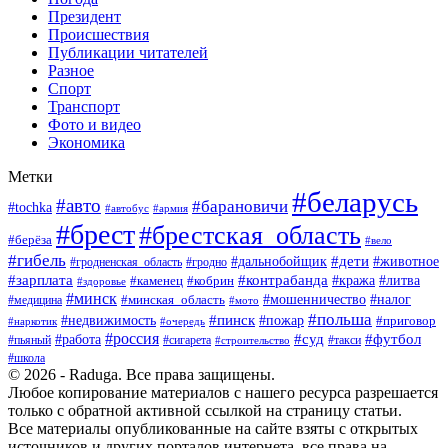
Президент
Происшествия
Публикации читателей
Разное
Спорт
Транспорт
Фото и видео
Экономика
Метки
#беларусь
#авто
#барановичи
#tochka
#армия
#автобус
#брест
#брестская_область
#берёза
#вело
#гибель
#дети
#животное
#дальнобойщик
#гродно
#гродненская_область
#зарплата
#контрабанда
#кража
#литва
#каменец
#кобрин
#здоровье
#минск
#мошенничество
#минская_область
#налог
#медицина
#мото
#польша
#пинск
#недвижимость
#пожар
#приговор
#наркотик
#очередь
#россия
#суд
#футбол
#работа
#пьяный
#сигарета
#строительство
#такси
#школа
© 2026 - Raduga. Все права защищены.
Любое копирование материалов с нашего ресурса разрешается
только с обратной активной ссылкой на страницу статьи.
Все материалы опубликованные на сайте взяты с открытых
источников и других порталов интернета, все права на