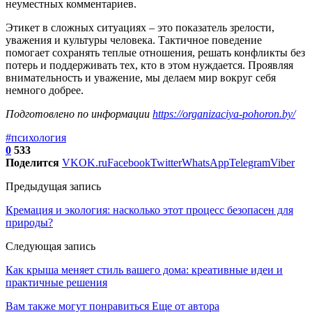
неуместных комментариев.
Этикет в сложных ситуациях – это показатель зрелости,
уважения и культуры человека. Тактичное поведение
помогает сохранять теплые отношения, решать конфликты без
потерь и поддерживать тех, кто в этом нуждается. Проявляя
внимательность и уважение, мы делаем мир вокруг себя
немного добрее.
Подготовлено по информации
https://organizaciya-pohoron.by/
#психология
0
533
Поделится
VK
OK.ru
Facebook
Twitter
WhatsApp
Telegram
Viber
Предыдущая запись
Кремация и экология: насколько этот процесс безопасен для
природы?
Следующая запись
Как крыша меняет стиль вашего дома: креативные идеи и
практичные решения
Вам также могут понравиться
Еще от автора