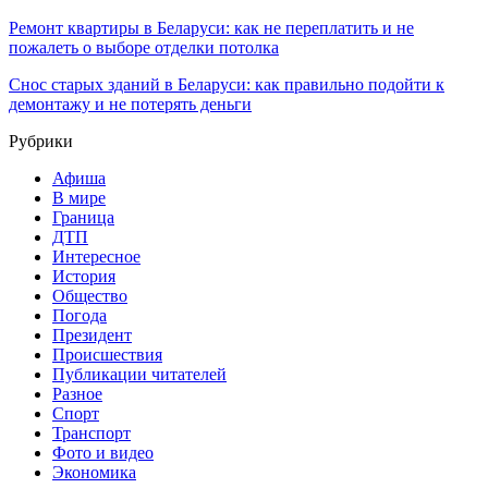
Ремонт квартиры в Беларуси: как не переплатить и не
пожалеть о выборе отделки потолка
Снос старых зданий в Беларуси: как правильно подойти к
демонтажу и не потерять деньги
Рубрики
Афиша
В мире
Граница
ДТП
Интересное
История
Общество
Погода
Президент
Происшествия
Публикации читателей
Разное
Спорт
Транспорт
Фото и видео
Экономика