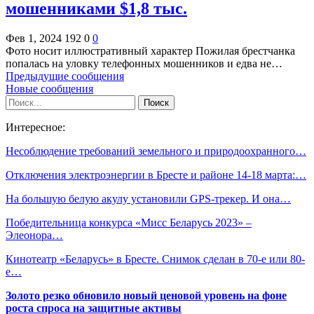
мошенниками $1,8 тыс.
Фев 1, 2024
192
0
0
Фото носит иллюстративный характер Пожилая брестчанка
попалась на уловку телефонных мошенников и едва не…
Предыдущие сообщения
Новые сообщения
Интересное:
Несоблюдение требований земельного и природоохранного…
Отключения электроэнергии в Бресте и районе 14-18 марта:…
На большую белую акулу установили GPS-трекер. И она…
Победительница конкурса «Мисс Беларусь 2023» –
Элеонора…
Кинотеатр «Беларусь» в Бресте. Снимок сделан в 70-е или 80-
е…
Золото резко обновило новый ценовой уровень на фоне
роста спроса на защитные активы