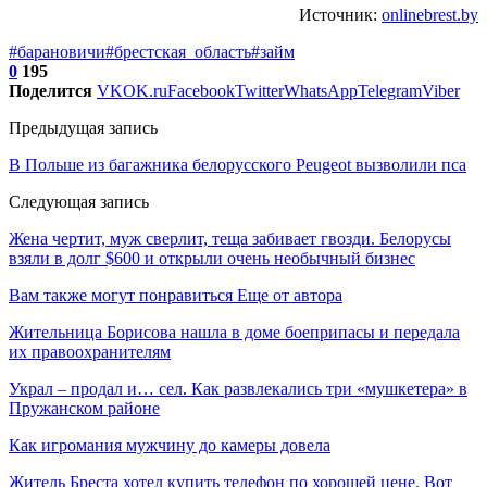
Источник:
onlinebrest.by
#барановичи
#брестская_область
#займ
0
195
Поделится
VK
OK.ru
Facebook
Twitter
WhatsApp
Telegram
Viber
Предыдущая запись
В Польше из багажника белорусского Peugeot вызволили пса
Следующая запись
Жена чертит, муж сверлит, теща забивает гвозди. Белорусы
взяли в долг $600 и открыли очень необычный бизнес
Вам также могут понравиться
Еще от автора
Жительница Борисова нашла в доме боеприпасы и передала
их правоохранителям
Украл – продал и… сел. Как развлекались три «мушкетера» в
Пружанском районе
Как игромания мужчину до камеры довела
Житель Бреста хотел купить телефон по хорошей цене. Вот