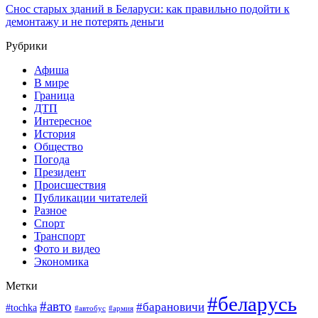
Снос старых зданий в Беларуси: как правильно подойти к
демонтажу и не потерять деньги
Рубрики
Афиша
В мире
Граница
ДТП
Интересное
История
Общество
Погода
Президент
Происшествия
Публикации читателей
Разное
Спорт
Транспорт
Фото и видео
Экономика
Метки
#беларусь
#авто
#барановичи
#tochka
#армия
#автобус