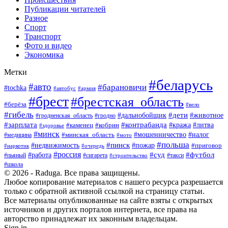
Публикации читателей
Разное
Спорт
Транспорт
Фото и видео
Экономика
Метки
#беларусь
#авто
#барановичи
#tochka
#армия
#автобус
#брест
#брестская_область
#берёза
#вело
#гибель
#дети
#животное
#дальнобойщик
#гродно
#гродненская_область
#зарплата
#контрабанда
#кража
#литва
#каменец
#кобрин
#здоровье
#минск
#мошенничество
#минская_область
#налог
#медицина
#мото
#польша
#пинск
#недвижимость
#пожар
#приговор
#наркотик
#очередь
#россия
#суд
#футбол
#работа
#пьяный
#сигарета
#строительство
#такси
#школа
© 2026 - Raduga. Все права защищены.
Любое копирование материалов с нашего ресурса разрешается
только с обратной активной ссылкой на страницу статьи.
Все материалы опубликованные на сайте взяты с открытых
источников и других порталов интернета, все права на
авторство принадлежат их законным владельцам.
Sign in