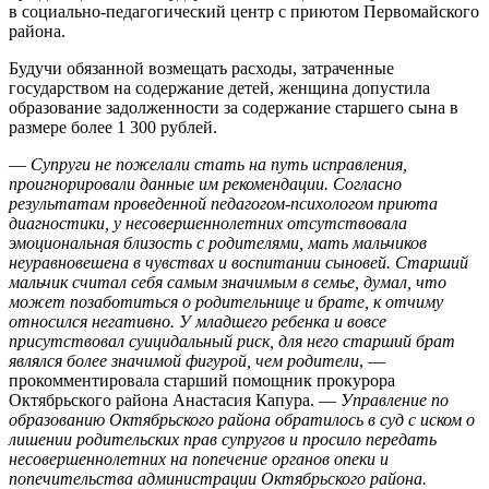
в социально-педагогический центр с приютом Первомайского
района.
Будучи обязанной возмещать расходы, затраченные
государством на содержание детей, женщина допустила
образование задолженности за содержание старшего сына в
размере более 1 300 рублей.
—
Супруги не пожелали стать на путь исправления,
проигнорировали данные им рекомендации. Согласно
результатам проведенной педагогом-психологом приюта
диагностики, у несовершеннолетних отсутствовала
эмоциональная близость с родителями, мать мальчиков
неуравновешена в чувствах и воспитании сыновей. Старший
мальчик считал себя самым значимым в семье, думал, что
может позаботиться о родительнице и брате, к отчиму
относился негативно. У младшего ребенка и вовсе
присутствовал суицидальный риск, для него старший брат
являлся более значимой фигурой, чем родители
, —
прокомментировала старший помощник прокурора
Октябрьского района Анастасия Капура. —
Управление по
образованию Октябрьского района обратилось в суд с иском о
лишении родительских прав супругов и просило передать
несовершеннолетних на попечение органов опеки и
попечительства администрации Октябрьского района.