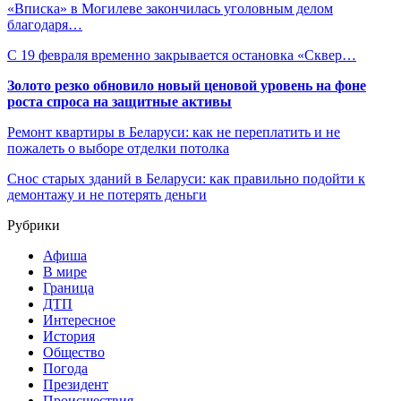
«Вписка» в Могилеве закончилась уголовным делом
благодаря…
С 19 февраля временно закрывается остановка «Сквер…
Золото резко обновило новый ценовой уровень на фоне
роста спроса на защитные активы
Ремонт квартиры в Беларуси: как не переплатить и не
пожалеть о выборе отделки потолка
Снос старых зданий в Беларуси: как правильно подойти к
демонтажу и не потерять деньги
Рубрики
Афиша
В мире
Граница
ДТП
Интересное
История
Общество
Погода
Президент
Происшествия