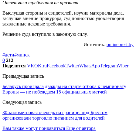
Ответчики требования не признали
.
Выслушав стороны и свидетелей, изучив материалы дела,
заслушав мнение прокурора, суд полностью удовлетворил
заявленные исковые требования.
Решение суда вступило в законную силу.
Источник:
onlinebrest.by
#дети
#минск
0
212
Поделится
VK
OK.ru
Facebook
Twitter
WhatsApp
Telegram
Viber
Предыдущая запись
Беларусь проиграла дважды на старте отбора к чемпионату
Европы — не побеждаем 15 официальных матчей
Следующая запись
30-километровая очередь на границе: под Брестом
организовали торговлю питанием для водителей
Вам также могут понравиться
Еще от автора