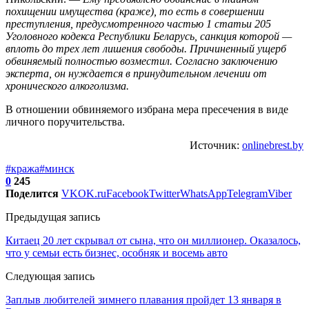
похищении имущества (краже), то есть в совершении
преступления, предусмотренного частью 1 статьи 205
Уголовного кодекса Республики Беларусь, санкция которой —
вплоть до трех лет лишения свободы. Причиненный ущерб
обвиняемый полностью возместил. Согласно заключению
эксперта, он нуждается в принудительном лечении от
хронического алкоголизма.
В отношении обвиняемого избрана мера пресечения в виде
личного поручительства.
Источник:
onlinebrest.by
#кража
#минск
0
245
Поделится
VK
OK.ru
Facebook
Twitter
WhatsApp
Telegram
Viber
Предыдущая запись
Китаец 20 лет скрывал от сына, что он миллионер. Оказалось,
что у семьи есть бизнес, особняк и восемь авто
Следующая запись
Заплыв любителей зимнего плавания пройдет 13 января в