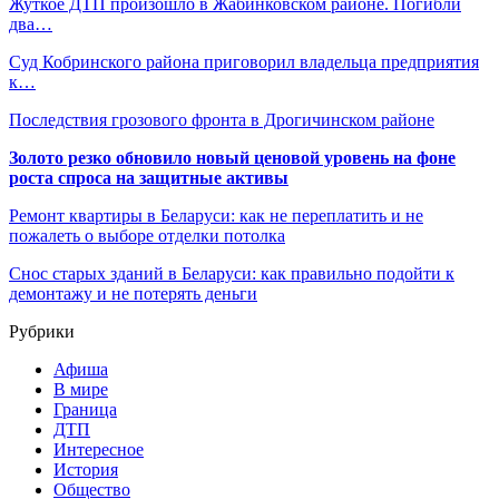
Жуткое ДТП произошло в Жабинковском районе. Погибли
два…
Суд Кобринского района приговорил владельца предприятия
к…
Последствия грозового фронта в Дрогичинском районе
Золото резко обновило новый ценовой уровень на фоне
роста спроса на защитные активы
Ремонт квартиры в Беларуси: как не переплатить и не
пожалеть о выборе отделки потолка
Снос старых зданий в Беларуси: как правильно подойти к
демонтажу и не потерять деньги
Рубрики
Афиша
В мире
Граница
ДТП
Интересное
История
Общество