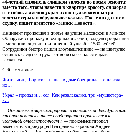
44-летний строитель слишком увлекся во время ремонта:
вместо того, чтобы навести в квартире красоту, он забрал
ее с собой, а именно украл из шкатулки хозяина три
золотые серьги и обручальное кольцо. После он сдал их в
скупку, пишет агентство «Минск-Новости».
Инцидент произошел в жилье на улице Каховской в Минске.
Обнаружив пропажу ювелирных изделий, владелец обратился
в милицию, оценив причиненный ущерб в 1580 рублей.
Сотрудники быстро нашли злоумышленника — на шкатулке
остались следы его рук. Тот во всем сознался и даже
раскаялся.
Сейчас читают
Жительница Борисова нашла в доме боеприпасы и передала
их…
Украл – продал и… сел. Как развлекались три «мушкетера»
в…
— Обвиняемый зарегистрирован в качестве индивидуального
предпринимателя, ранее неоднократно привлекался к
уголовной ответственности, —
прокомментировал
заместитель прокурора Центрального района Андрей
Никольский. —
Ему предъявлено обвинение в тайном