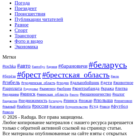
Погода
Президент
Происшествия
Публикации читателей
Разное
Спорт
Транспорт
Фото и видео
Экономика
Метки
#беларусь
#авто
#барановичи
#tochka
#армия
#автобус
#брест
#брестская_область
#берёза
#вело
#гибель
#дети
#животное
#дальнобойщик
#гродно
#гродненская_область
#зарплата
#контрабанда
#кража
#литва
#каменец
#кобрин
#здоровье
#минск
#мошенничество
#минская_область
#налог
#медицина
#мото
#польша
#пинск
#недвижимость
#пожар
#приговор
#наркотик
#очередь
#россия
#суд
#футбол
#работа
#пьяный
#сигарета
#строительство
#такси
#школа
© 2026 - Raduga. Все права защищены.
Любое копирование материалов с нашего ресурса разрешается
только с обратной активной ссылкой на страницу статьи.
Все материалы опубликованные на сайте взяты с открытых