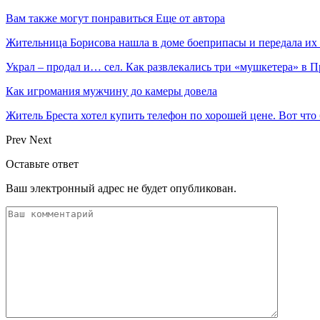
Вам также могут понравиться
Еще от автора
Жительница Борисова нашла в доме боеприпасы и передала их
Украл – продал и… сел. Как развлекались три «мушкетера» в 
Как игромания мужчину до камеры довела
Житель Бреста хотел купить телефон по хорошей цене. Вот что
Prev
Next
Оставьте ответ
Ваш электронный адрес не будет опубликован.