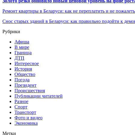
Золото резко обновило новый ценовой уровень на фоне рос
Ремонт квартиры в Беларуси: как не переплатить и не пожалет
Снос старых зданий в Беларуси: как правильно подойти к демо
Рубрики
Афиша
В мире
Граница
ДТП
Интересное
История
Общество
Погода
Президент
Происшествия
Публикации читателей
Разное
Спорт
Транспорт
Фото и видео
Экономика
Метки