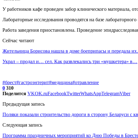
У работников кафе проведен забор клинического материала, от
Лабораторные исследования проводятся на базе лабораторного
Работа заведения приостановлена. Проведение эпидрасследова
Сейчас читают
Жительница Борисова нашла в доме боеприпасы и передала и
Украл – продал и… сел. Как развлекались три «мушкетера» в…
#брест
#гастроэнтерит
#медицина
#отравление
0
310
Поделится
VK
OK.ru
Facebook
Twitter
WhatsApp
Telegram
Viber
Предыдущая запись
Поляки показали строительство дороги в сторону Беларуси с к
Следующая запись
Программа праздничных мероприятий ко Дню Победы в Бресте.