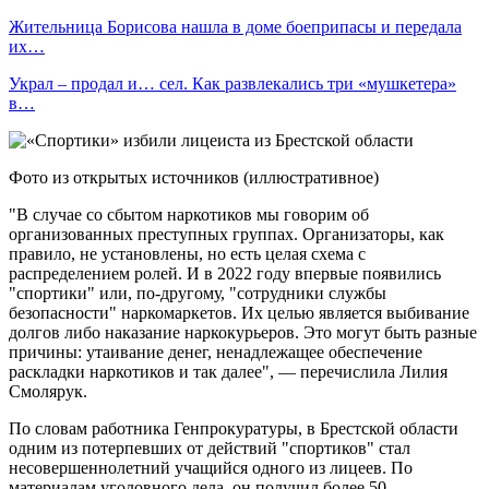
Жительница Борисова нашла в доме боеприпасы и передала
их…
Украл – продал и… сел. Как развлекались три «мушкетера»
в…
Фото из открытых источников (иллюстративное)
"В случае со сбытом наркотиков мы говорим об
организованных преступных группах. Организаторы, как
правило, не установлены, но есть целая схема с
распределением ролей. И в 2022 году впервые появились
"спортики" или, по-другому, "сотрудники службы
безопасности" наркомаркетов. Их целью является выбивание
долгов либо наказание наркокурьеров. Это могут быть разные
причины: утаивание денег, ненадлежащее обеспечение
раскладки наркотиков и так далее", — перечислила Лилия
Смолярук.
По словам работника Генпрокуратуры, в Брестской области
одним из потерпевших от действий "спортиков" стал
несовершеннолетний учащийся одного из лицеев. По
материалам уголовного дела, он получил более 50