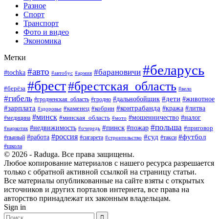
Разное
Спорт
Транспорт
Фото и видео
Экономика
Метки
#беларусь
#авто
#барановичи
#tochka
#армия
#автобус
#брест
#брестская_область
#берёза
#вело
#гибель
#дети
#животное
#дальнобойщик
#гродно
#гродненская_область
#зарплата
#контрабанда
#кража
#литва
#каменец
#кобрин
#здоровье
#минск
#мошенничество
#минская_область
#налог
#медицина
#мото
#польша
#пинск
#недвижимость
#пожар
#приговор
#наркотик
#очередь
#россия
#суд
#футбол
#работа
#пьяный
#сигарета
#строительство
#такси
#школа
© 2026 - Raduga. Все права защищены.
Любое копирование материалов с нашего ресурса разрешается
только с обратной активной ссылкой на страницу статьи.
Все материалы опубликованные на сайте взяты с открытых
источников и других порталов интернета, все права на
авторство принадлежат их законным владельцам.
Sign in