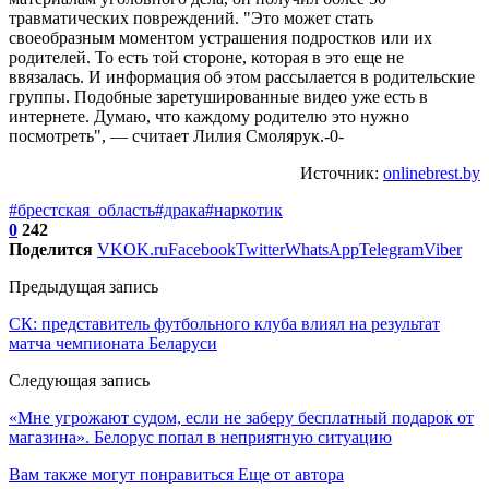
травматических повреждений. "Это может стать
своеобразным моментом устрашения подростков или их
родителей. То есть той стороне, которая в это еще не
ввязалась. И информация об этом рассылается в родительские
группы. Подобные заретушированные видео уже есть в
интернете. Думаю, что каждому родителю это нужно
посмотреть", — считает Лилия Смолярук.-0-
Источник:
onlinebrest.by
#брестская_область
#драка
#наркотик
0
242
Поделится
VK
OK.ru
Facebook
Twitter
WhatsApp
Telegram
Viber
Предыдущая запись
СК: представитель футбольного клуба влиял на результат
матча чемпионата Беларуси
Следующая запись
«Мне угрожают судом, если не заберу бесплатный подарок от
магазина». Белорус попал в неприятную ситуацию
Вам также могут понравиться
Еще от автора