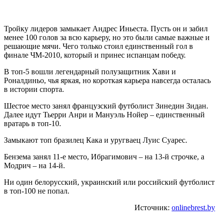
Тройку лидеров замыкает Андрес Иньеста. Пусть он и забил
менее 100 голов за всю карьеру, но это были самые важные и
решающие мячи. Чего только стоил единственный гол в
финале ЧМ-2010, который и принес испанцам победу.
В топ-5 вошли легендарный полузащитник Хави и
Роналдиньо, чья яркая, но короткая карьера навсегда осталась
в истории спорта.
Шестое место занял французский футболист Зинедин Зидан.
Далее идут Тьерри Анри и Мануэль Нойер – единственный
вратарь в топ-10.
Замыкают топ бразилец Кака и уругваец Луис Суарес.
Бензема занял 11-е место, Ибрагимович – на 13-й строчке, а
Модрич – на 14-й.
Ни один белорусский, украинский или российский футболист
в топ-100 не попал.
Источник:
onlinebrest.by