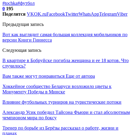
#tochka
#футбол
0
195
Поделится
VK
OK.ru
Facebook
Twitter
WhatsApp
Telegram
Viber
Предыдущая запись
Вот как выглядит самая большая коллекция мобильников по
версии Книги Гиннесса
Следующая запись
В квартире в Бобруйске погибла женщина и ее 18 котов. Что
случилось?
Вам также могут понравиться
Еще от автора
Хоккейное сообщество Беларуси возложило цветы к
Монументу Победы в Минске
Влияние футбольных турниров на туристические потоки
Александр Усик победил Тайсона Фьюри и стал абсолютным
чемпионом мира по боксу
Тренер по борьбе из Берёзы рассказал о работе, жизни и
планах