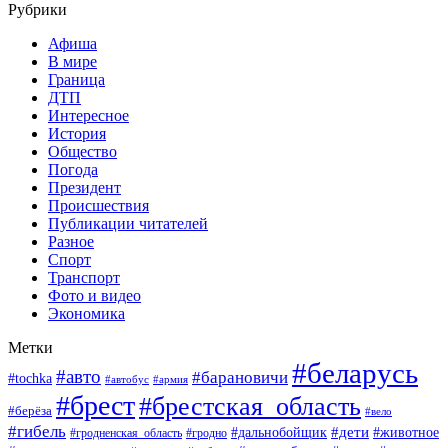
Рубрики
Афиша
В мире
Граница
ДТП
Интересное
История
Общество
Погода
Президент
Происшествия
Публикации читателей
Разное
Спорт
Транспорт
Фото и видео
Экономика
Метки
#беларусь
#авто
#барановичи
#tochka
#армия
#автобус
#брест
#брестская_область
#берёза
#вело
#гибель
#дети
#животное
#дальнобойщик
#гродно
#гродненская_область