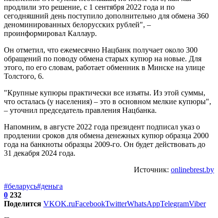
продлили это решение, с 1 сентября 2022 года и по
сегодняшний день поступило дополнительно для обмена 360
деноминированных белорусских рублей", –
проинформировал Каллаур.
Он отметил, что ежемесячно Нацбанк получает около 300
обращений по поводу обмена старых купюр на новые. Для
этого, по его словам, работает обменник в Минске на улице
Толстого, 6.
"Крупные купюры практически все изъяты. Из этой суммы,
что осталась (у населения) – это в основном мелкие купюры",
– уточнил председатель правления Нацбанка.
Напомним, в августе 2022 года президент подписал указ о
продлении сроков для обмена денежных купюр образца 2000
года на банкноты образцы 2009-го. Он будет действовать до
31 декабря 2024 года.
Источник:
onlinebrest.by
#беларусь
#деньга
0
232
Поделится
VK
OK.ru
Facebook
Twitter
WhatsApp
Telegram
Viber