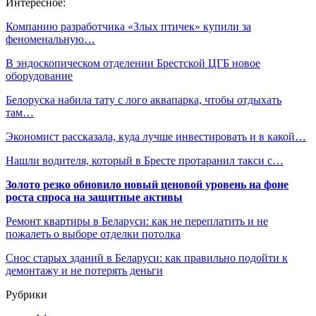
Интересное:
Компанию разработчика «Злых птичек» купили за
феноменальную…
В эндоскопическом отделении Брестской ЦГБ новое
оборудование
Белоруска набила тату с лого аквапарка, чтобы отдыхать
там…
Экономист рассказала, куда лучше инвестировать и в какой…
Нашли водителя, который в Бресте протаранил такси с…
Золото резко обновило новый ценовой уровень на фоне
роста спроса на защитные активы
Ремонт квартиры в Беларуси: как не переплатить и не
пожалеть о выборе отделки потолка
Снос старых зданий в Беларуси: как правильно подойти к
демонтажу и не потерять деньги
Рубрики