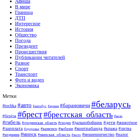
Афиша
В мире
Граница
ДТП
Интересное
История
Общество
Погода
Президент
Происшествия
Публикации читателей
Разное
Спорт
Транспорт
Фото и видео
Экономика
Метки
#беларусь
#авто
#барановичи
#tochka
#армия
#автобус
#брест
#брестская_область
#берёза
#вело
#гибель
#дети
#животное
#дальнобойщик
#гродно
#гродненская_область
#зарплата
#контрабанда
#кража
#литва
#каменец
#кобрин
#здоровье
#минск
#мошенничество
#минская_область
#налог
#медицина
#мото