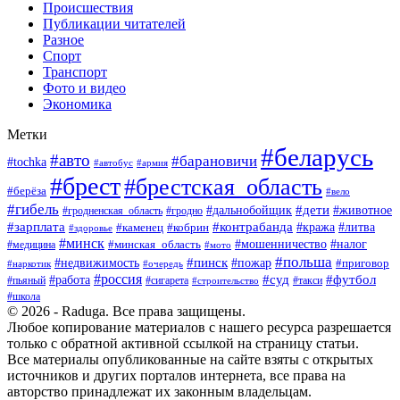
Происшествия
Публикации читателей
Разное
Спорт
Транспорт
Фото и видео
Экономика
Метки
#беларусь
#авто
#барановичи
#tochka
#армия
#автобус
#брест
#брестская_область
#берёза
#вело
#гибель
#дети
#животное
#дальнобойщик
#гродно
#гродненская_область
#зарплата
#контрабанда
#кража
#литва
#каменец
#кобрин
#здоровье
#минск
#мошенничество
#минская_область
#налог
#медицина
#мото
#польша
#пинск
#недвижимость
#пожар
#приговор
#наркотик
#очередь
#россия
#суд
#футбол
#работа
#пьяный
#сигарета
#строительство
#такси
#школа
© 2026 - Raduga. Все права защищены.
Любое копирование материалов с нашего ресурса разрешается
только с обратной активной ссылкой на страницу статьи.
Все материалы опубликованные на сайте взяты с открытых
источников и других порталов интернета, все права на
авторство принадлежат их законным владельцам.