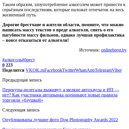
Таким образом, злоупотребление алкоголем может привести к
серьёзным последствиям, которые наложат отпечаток на весь
жизненный путь.
Дорогие брестчане и жители области, помните, что можно
написать массу текстов о вреде алкоголя, снять о его
пагубности массу фильмов, однако лучшая профилактика
– вовсе отказаться от алкоголя!
Источник:
onlinebrest.by
#алкоголь
#брест
0
223
Поделится
VK
OK.ru
Facebook
Twitter
WhatsApp
Telegram
Viber
Предыдущая запись
Перекупы-нелегалы выживут, а мелкие автохаусы и ИП —
нет? Как участники авторынка оценивают новые правила
торговли «бэушкой»
Следующая запись
Опубликованы лучшие фото Dog Photography Awards 2022