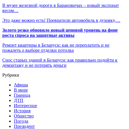
В музее железной дороги в Барановичах – новый экспонат
весом…
Это даже можно есть! Превратили автомобиль в духовку,…
Золото резко обновило новый ценовой уровень на фоне
роста спроса на защитные активы
Ремонт квартиры в Беларуси: как не переплатить и не
пожалеть о выборе отделки потолка
Снос старых зданий в Беларуси: как правильно подойти к
демонтажу и не потерять деньги
Рубрики
Афиша
В мире
Граница
ДТП
Интересное
История
Общество
Погода
Президент