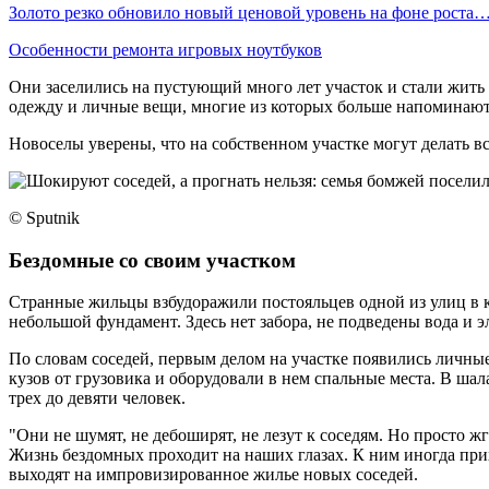
Золото резко обновило новый ценовой уровень на фоне роста
Особенности ремонта игровых ноутбуков
Они заселились на пустующий много лет участок и стали жить 
одежду и личные вещи, многие из которых больше напоминают
Новоселы уверены, что на собственном участке могут делать вс
© Sputnik
Бездомные со своим участком
Странные жильцы взбудоражили постояльцев одной из улиц в ко
небольшой фундамент. Здесь нет забора, не подведены вода и э
По словам соседей, первым делом на участке появились личные
кузов от грузовика и оборудовали в нем спальные места. В шал
трех до девяти человек.
"Они не шумят, не дебоширят, не лезут к соседям. Но просто жг
Жизнь бездомных проходит на наших глазах. К ним иногда прихо
выходят на импровизированное жилье новых соседей.