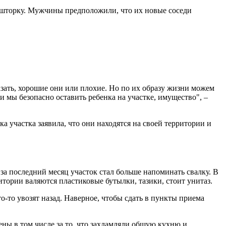
е шторку. Мужчины предположили, что их новые соседи
азать, хорошие они или плохие. Но по их образу жизни можем
и мы безопасно оставить ребенка на участке, имущество", –
а участка заявила, что они находятся на своей территории и
 за последний месяц участок стал больше напоминать свалку. В
тории валяются пластиковые бутылки, тазики, стоит унитаз.
то-то увозят назад. Наверное, чтобы сдать в пункты приема
ны в том числе за то, что захламляли общую кухню и