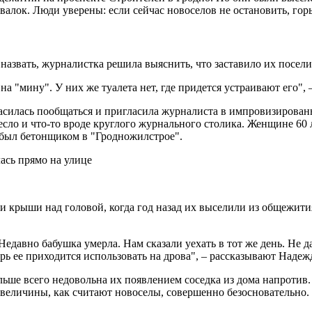
лок. Люди уверены: если сейчас новоселов не остановить, горы 
азвать, журналистка решила выяснить, что заставило их поселит
на "мину". У них же туалета нет, где придется устраивают его",
гласилась пообщаться и пригласила журналиста в импровизирова
сло и что-то вроде круглого журнального столика. Женщине 60 л
ь был бетонщиком в "Гродножилстрое".
и крыши над головой, когда год назад их выселили из общежития
 Недавно бабушка умерла. Нам сказали уехать в тот же день. Не 
рь ее приходится использовать на дрова", – рассказывают Надеж
льше всего недовольна их появлением соседка из дома напротив
еличины, как считают новоселы, совершенно безосновательно. Но