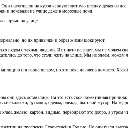
. Они натягивали на кузов черную плотную пленку, делая из не
рки и ночевали на улице даже в морозные ночи.
 нормально, но их привычки и образ жизни шокируют.
ься рядом с такими людьми. Их никто не знает, мы не можем ск
атились до того, что стали жить на улице. Мы не знаем, можем л
 милицию и в горисполком, но это пока не очень помогло. Хозяйк
ы они здесь оставались. На это есть своя объективная причина:
кие коляски, бутылки, одеяла, одежда, бытовой мусор. На терри
 хлам, железо, картон, видимо, перебирают это добро, а утром ч
щежитии на проспекте Строителей в Гродно. Но они были выселе