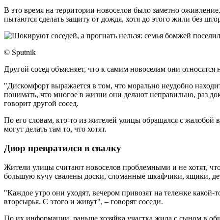
В это время на территории новоселов было заметно оживление
пытаются сделать защиту от дождя, хотя до этого жили без што
© Sputnik
Другой сосед объясняет, что к самим новоселам они относятся
"Дискомфорт выражается в том, что морально неудобно находит
понимать, что многое в жизни они делают неправильно, раз док
говорит другой сосед.
По его словам, кто-то из жителей улицы обращался с жалобой в
могут делать там то, что хотят.
Двор превратился в свалку
Жители улицы считают новоселов проблемными и не хотят, чтоб
большую кучу свалены доски, сломанные шкафчики, ящики, детс
"Каждое утро они уходят, вечером привозят на тележке какой-то
вторсырья. С этого и живут", – говорят соседи.
По их информации, раньше хозяйка участка жила с сыном в об