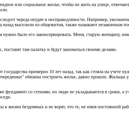
рендное или социальное жилье, чтобы не жить на улице, отвечаю
или.
ледует череда неудач и несправедливости. Например, увольнени
год назад выселили из общежития, также называют незаконным по
ом нужно было его законсервировать. Меня, старую женщину, ник
ес, поставят там палатку и будут заниматься своими делами.
т государства примерно 10 лет назад, так как стояла на учете
 "очередники" обязаны построить жилье, давно прошли. Жильцы ул
же фундамент со стенами, но люди не укладываются в сроки, а у
оседи.
 к жизни бездомных и не верят, что те, не имея постоянной раб