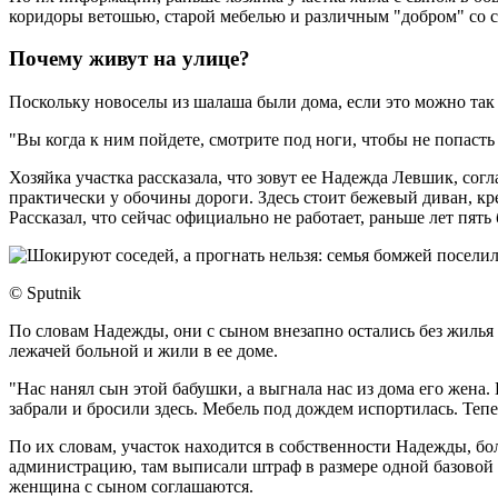
коридоры ветошью, старой мебелью и различным "добром" со сва
Почему живут на улице?
Поскольку новоселы из шалаша были дома, если это можно так н
"Вы когда к ним пойдете, смотрите под ноги, чтобы не попасть 
Хозяйка участка рассказала, что зовут ее Надежда Левшик, со
практически у обочины дороги. Здесь стоит бежевый диван, кре
Рассказал, что сейчас официально не работает, раньше лет пят
​​​​​​​© Sputnik
По словам Надежды, они с сыном внезапно остались без жилья 
лежачей больной и жили в ее доме.
"Нас нанял сын этой бабушки, а выгнала нас из дома его жена.
забрали и бросили здесь. Мебель под дождем испортилась. Тепе
По их словам, участок находится в собственности Надежды, бо
администрацию, там выписали штраф в размере одной базовой в
женщина с сыном соглашаются.