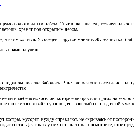
…
прямо под открытым небом. Спят в шалаше, еду готовят на костр
 ветошь, хранят под открытым небом.
е, что им хочется. У соседей – другое мнение. Журналистка Sput
ттеджном поселке Заболоть. В начале мая они поселились на пу
лектричество.
 вещи и мебель новоселов, которые выбросили прямо на землю в
аше поселилась хозяйка участка, ее взрослый сын и другой мужчи
ут костры, мусорят, нужду справляют, не скрываясь от посторонн
дят гости. Для таких у них есть палатка, посмотрите, стоит ряд