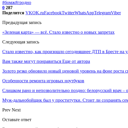
#бомж
#гродно
0
287
Поделится
VK
OK.ru
Facebook
Twitter
WhatsApp
Telegram
Viber
Предыдущая запись
«Зеленая карта» — всё. Стало известно о новых запретах
Следующая запись
Стало известно, как произошло сегодняшнее ДТП в Бресте на у
Вам также могут понравиться
Еще от автора
Золото резко обновило новый ценовой уровень на фоне роста 
Особенности ремонта игровых ноутбуков
Слишком рано и непозволительно поздно: белорусский врач –
Муж-дальнобойщик был у проститутки. Стоит ли сохранять сем
Prev
Next
Оставьте ответ