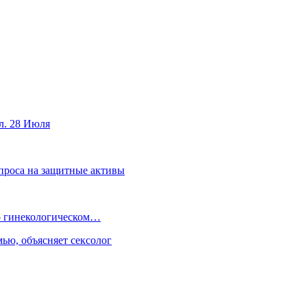
л. 28 Июля
спроса на защитные активы
 о гинекологическом…
ью, объясняет сексолог