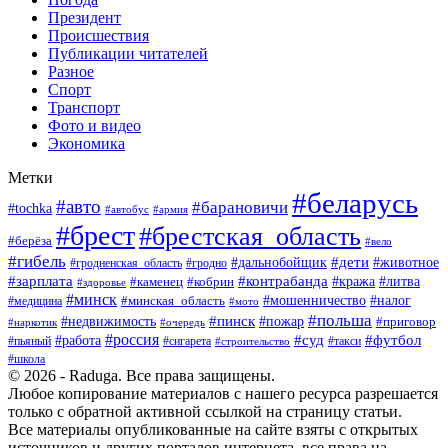
Президент
Происшествия
Публикации читателей
Разное
Спорт
Транспорт
Фото и видео
Экономика
Метки
#беларусь
#авто
#барановичи
#tochka
#армия
#автобус
#брест
#брестская_область
#берёза
#вело
#гибель
#дети
#животное
#дальнобойщик
#гродно
#гродненская_область
#зарплата
#контрабанда
#кража
#литва
#каменец
#кобрин
#здоровье
#минск
#мошенничество
#минская_область
#налог
#медицина
#мото
#польша
#пинск
#недвижимость
#пожар
#приговор
#наркотик
#очередь
#россия
#суд
#футбол
#работа
#пьяный
#сигарета
#строительство
#такси
#школа
© 2026 - Raduga. Все права защищены.
Любое копирование материалов с нашего ресурса разрешается
только с обратной активной ссылкой на страницу статьи.
Все материалы опубликованные на сайте взяты с открытых
источников и других порталов интернета, все права на