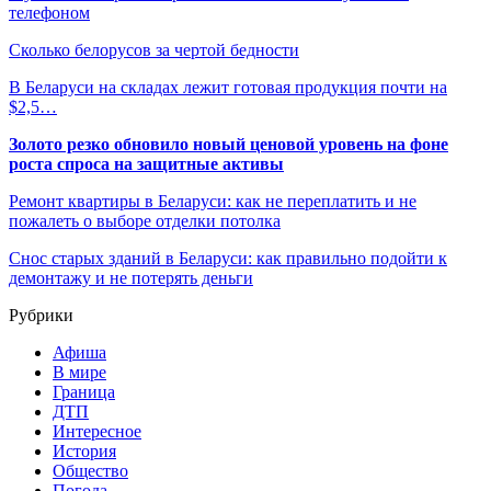
телефоном
Сколько белорусов за чертой бедности
В Беларуси на складах лежит готовая продукция почти на
$2,5…
Золото резко обновило новый ценовой уровень на фоне
роста спроса на защитные активы
Ремонт квартиры в Беларуси: как не переплатить и не
пожалеть о выборе отделки потолка
Снос старых зданий в Беларуси: как правильно подойти к
демонтажу и не потерять деньги
Рубрики
Афиша
В мире
Граница
ДТП
Интересное
История
Общество
Погода