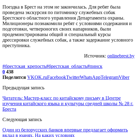
Поездка в Брест на этом не закончилась. Для ребят была
проведена экскурсия по питомнику служебных собак
Брестского областного управления Департамента охраны.
Милиционеры познакомили ребят с условиями содержания и
подготовки, четвероногих своих напарников, были
продемонстрированы общий и специальный курсы
дрессировки служебных собак, а также задержание условного
преступника.
Источник:
onlinebrest.by
#брестская_крепость
#брестская_область
#пинск
0
438
Поделится
VK
OK.ru
Facebook
Twitter
WhatsApp
Telegram
Viber
Предыдущая запись
Читатель: Мастер-класс по китайскому письму в Центре
изучения китайского языка и культуры средней школы № 28 г.
Бреста
Следующая запись
Один из белорусских банков впервые предлагает оформить
вклад в юанях. На каких условиях