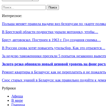
Интересное:
Польша меняет правила выдачи виз белорусам по «карте поляк
В Брестской области подростки украли мотоцикл, чтобы…
Брест, автовокзал. Построен в 1963 г. Год создания снимка…
В России снова хотят повысить утильсбор. Как это отразится…
За неделю таможенники пресекли 5 попыток незаконно вывез
Золото резко обновило новый ценовой уровень на фоне рос
Ремонт квартиры в Беларуси: как не переплатить и не пожалет
Снос старых зданий в Беларуси: как правильно подойти к демо
Рубрики
Афиша
В мире
Граница