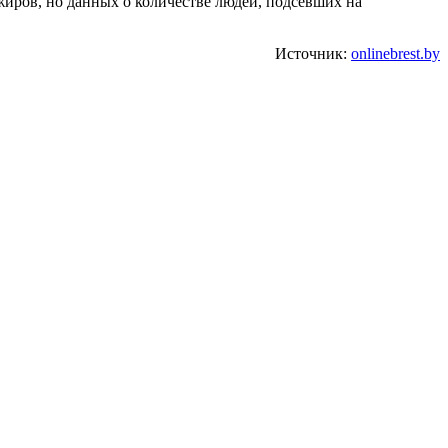
жиров, но данных о количестве людей, подсевших на
Источник:
onlinebrest.by