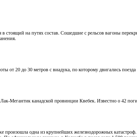
ся в стоящий на путях состав. Сошедшие с рельсов вагоны пере
ранения.
ты от 20 до 30 метров с виадука, по которому двигались поезда 
 Лак-Мегантик канадской провинции Квебек. Известно о 42 поги
анке произошла одна из крупнейших железнодорожных катастро