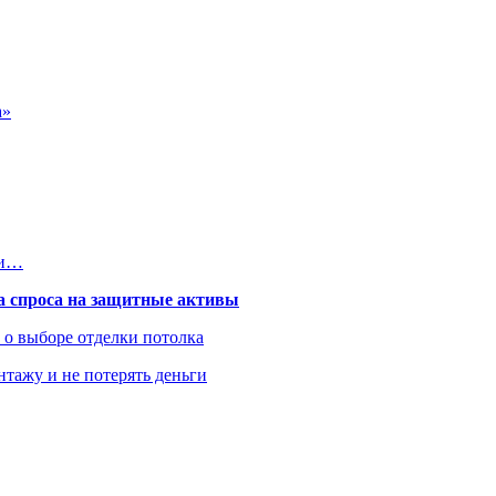
а»
ти…
та спроса на защитные активы
ь о выборе отделки потолка
нтажу и не потерять деньги