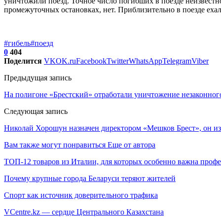
уничтожили поезд. Точное число погибших в поезде неизвестн
промежуточных остановках, нет. Приблизительно в поезде ехал
#гибель
#поезд
0
404
Поделится
VK
OK.ru
Facebook
Twitter
WhatsApp
Telegram
Viber
Предыдущая запись
На полигоне «Брестский» отработали уничтожение незаконно
Следующая запись
Николай Хорошун назначен директором «Мешков Брест», он изб
Вам также могут понравиться
Еще от автора
ТОП-12 товаров из Италии, для которых особенно важна профе
Почему крупные города Беларуси теряют жителей
Спорт как источник доверительного трафика
VCentre.kz — сердце Центрального Казахстана