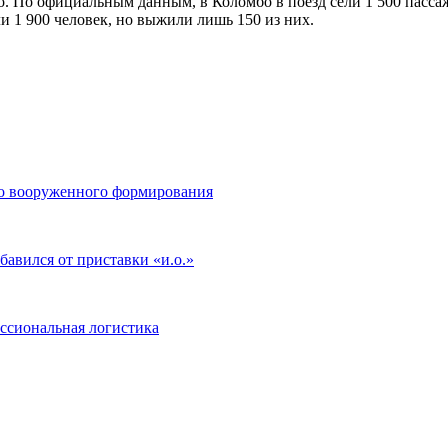
о. По официальным данным, в Коломбо в поезд сели 1 500 пасса
и 1 900 человек, но выжили лишь 150 из них.
го вооруженного формирования
авился от приставки «и.о.»
ссиональная логистика