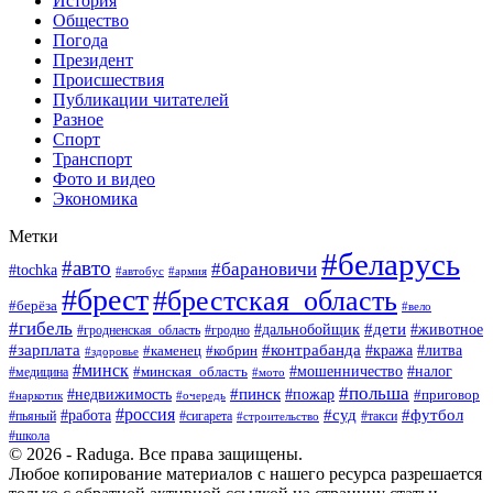
История
Общество
Погода
Президент
Происшествия
Публикации читателей
Разное
Спорт
Транспорт
Фото и видео
Экономика
Метки
#беларусь
#авто
#барановичи
#tochka
#армия
#автобус
#брест
#брестская_область
#берёза
#вело
#гибель
#дети
#животное
#дальнобойщик
#гродно
#гродненская_область
#зарплата
#контрабанда
#кража
#литва
#каменец
#кобрин
#здоровье
#минск
#мошенничество
#минская_область
#налог
#медицина
#мото
#польша
#пинск
#недвижимость
#пожар
#приговор
#наркотик
#очередь
#россия
#суд
#футбол
#работа
#пьяный
#сигарета
#строительство
#такси
#школа
© 2026 - Raduga. Все права защищены.
Любое копирование материалов с нашего ресурса разрешается