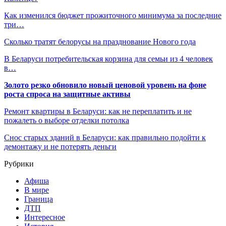
Как изменился бюджет прожиточного минимума за последние
три…
Сколько тратят белорусы на празднование Нового года
В Беларуси потребительская корзина для семьи из 4 человек
в…
Золото резко обновило новый ценовой уровень на фоне
роста спроса на защитные активы
Ремонт квартиры в Беларуси: как не переплатить и не
пожалеть о выборе отделки потолка
Снос старых зданий в Беларуси: как правильно подойти к
демонтажу и не потерять деньги
Рубрики
Афиша
В мире
Граница
ДТП
Интересное