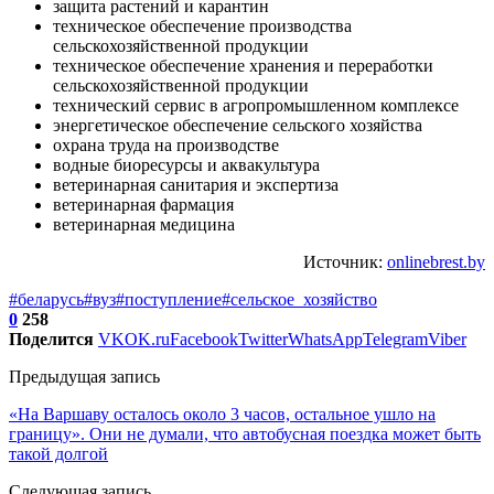
защита растений и карантин
техническое обеспечение производства
сельскохозяйственной продукции
техническое обеспечение хранения и переработки
сельскохозяйственной продукции
технический сервис в агропромышленном комплексе
энергетическое обеспечение сельского хозяйства
охрана труда на производстве
водные биоресурсы и аквакультура
ветеринарная санитария и экспертиза
ветеринарная фармация
ветеринарная медицина
Источник:
onlinebrest.by
#беларусь
#вуз
#поступление
#сельское_хозяйство
0
258
Поделится
VK
OK.ru
Facebook
Twitter
WhatsApp
Telegram
Viber
Предыдущая запись
«На Варшаву осталось около 3 часов, остальное ушло на
границу». Они не думали, что автобусная поездка может быть
такой долгой
Следующая запись