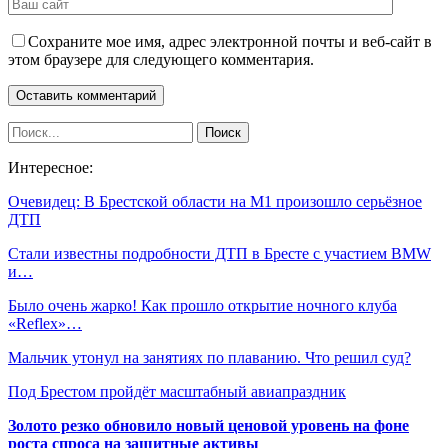
Сохраните мое имя, адрес электронной почты и веб-сайт в
этом браузере для следующего комментария.
Интересное:
Очевидец: В Брестской области на М1 произошло серьёзное
ДТП
Стали известны подробности ДТП в Бресте с участием BMW
и…
Было очень жарко! Как прошло открытие ночного клуба
«Reflex»…
Мальчик утонул на занятиях по плаванию. Что решил суд?
Под Брестом пройдёт масштабный авиапраздник
Золото резко обновило новый ценовой уровень на фоне
роста спроса на защитные активы