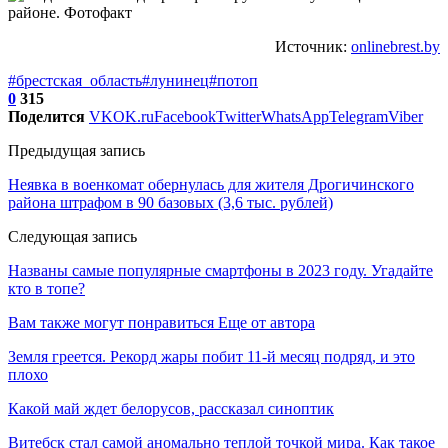
Источник:
onlinebrest.by
#брестская_область
#лунинец
#потоп
0
315
Поделится
VK
OK.ru
Facebook
Twitter
WhatsApp
Telegram
Viber
Предыдущая запись
Неявка в военкомат обернулась для жителя Дрогичинского
района штрафом в 90 базовых (3,6 тыс. рублей)
Следующая запись
Названы самые популярные смартфоны в 2023 году. Угадайте
кто в топе?
Вам также могут понравиться
Еще от автора
Земля греется. Рекорд жары побит 11-й месяц подряд, и это
плохо
Какой май ждет белорусов, рассказал синоптик
Витебск стал самой аномально теплой точкой мира. Как такое