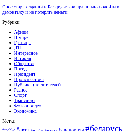
Снос старых зданий в Беларуси: как правильно подойти к
демонтажу и не потерять деньги
Рубрики
Афиша
В мире
Граница
ДТП
Интересное
История
Общество
Погода
Президент
Происшествия
Публикации читателей
Разное
Спорт
Транспорт
Фото и видео
Экономика
Метки
#беларусь
#авто
#барановичи
#tochka
#армия
#автобус