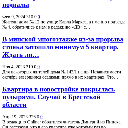
подвалы
Фев 9, 2024
310
0
0
Жители дома № 12 по улице Карла Маркса, а именно подъезда
№ 4, обратились к нам в редакцию «ДВ» с…
В минской многоэтажке из-за прорыва
стояка затопило минимум 5 квартир.
Ждать ли…
Ноя 4, 2023
210
0
0
Для некоторых жителей дома № 143/1 на пр. Независимости
октябрь завершился осадками прямо в их квартирах. Что…
Квартира в новостройке покрылась
пузырями. Случай в Брестской
области
Апр 19, 2023
326
0
0
В редакцию Onlíner обратился читатель Дмитрий из Пинска.
Он рассказал, что в его квартире уже который раз во…