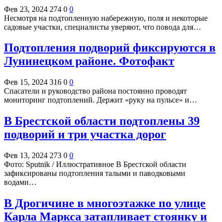
Фев 23, 2024
274
0
0
Несмотря на подтопленную набережную, поля и некоторые
садовые участки, специалисты уверяют, что повода для…
Подтопления подворий фиксируются в
Лунинецком районе. Фотофакт
Фев 15, 2024
316
0
0
Спасатели и руководство района постоянно проводят
мониторинг подтоплений. Держит «руку на пульсе» и…
В Брестской области подтоплены 39
подворий и три участка дорог
Фев 13, 2024
273
0
0
Фото: Sputnik / Иллюстративное В Брестской области
зафиксированы подтопления талыми и паводковыми
водами…
В Дрогичине в многоэтажке по улице
Карла Маркса затапливает стоянку и