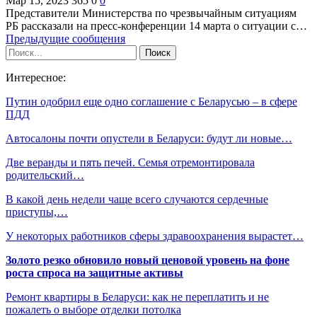
Мар 15, 2023
365
0
0
Представители Министерства по чрезвычайным ситуациям
РБ рассказали на пресс-конференции 14 марта о ситуации с…
Предыдущие сообщения
Интересное:
Путин одобрил еще одно соглашение с Беларусью – в сфере
ПДД
Автосалоны почти опустели в Беларуси: будут ли новые…
Две веранды и пять печей. Семья отремонтировала
родительский…
В какой день недели чаще всего случаются сердечные
приступы,…
У некоторых работников сферы здравоохранения вырастет…
Золото резко обновило новый ценовой уровень на фоне
роста спроса на защитные активы
Ремонт квартиры в Беларуси: как не переплатить и не
пожалеть о выборе отделки потолка