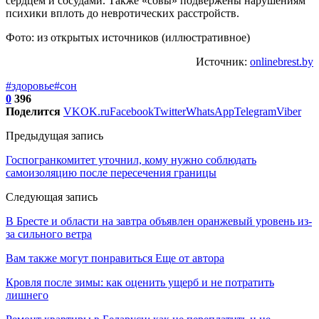
сердцем и сосудами. Также «совы» подвержены нарушениям
психики вплоть до невротических расстройств.
Фото: из открытых источников (иллюстративное)
Источник:
onlinebrest.by
#здоровье
#сон
0
396
Поделится
VK
OK.ru
Facebook
Twitter
WhatsApp
Telegram
Viber
Предыдущая запись
Госпогранкомитет уточнил, кому нужно соблюдать
самоизоляцию после пересечения границы
Следующая запись
В Бресте и области на завтра объявлен оранжевый уровень из-
за сильного ветра
Вам также могут понравиться
Еще от автора
Кровля после зимы: как оценить ущерб и не потратить
лишнего