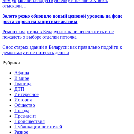
Чем украшали белорусскую елку в начале XX века:
отыскали…
Золото резко обновило новый ценовой уровень на фоне
роста спроса на защитные активы
Ремонт квартиры в Беларуси: как не переплатить и не
пожалеть о выборе отделки потолка
Снос старых зданий в Беларуси: как правильно подойти к
демонтажу и не потерять деньги
Рубрики
Афиша
В мире
Граница
ДТП
Интересное
История
Общество
Погода
Президент
Происшествия
Публикации читателей
Разное