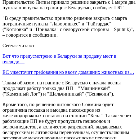
Правительство Литвы приняло решение закрыть с 1 марта два
пункта пропуска на границе с Беларусью, сообщает LRT.
"В среду правительство приняло решение закрыть с марта
пограничные пункты "Лаворишкес" и "Райгардас"
("Котловка" и "Привалка" с белорусской стороны – Sputnik)",
– говорится в сообщении.
Сейчас читают
Вот что предусмотрено в Беларуси за продажу мест в
очереди…
ЕС ужесточит требования ко ввозу домашних животных из…
Таким образом, на границе с Беларусью с начала весны
продолжат работу только два ПП – "Мядининкай"
("Каменный Лог") и "Шальчининкай" ("Бенякони").
Кроме того, по решению литовского Совмина будет
ограничена посадка и высадка пассажиров из
железнодорожных составов на станции "Кена". Также через
работающие ПП не будут пропускать пешеходов и
велосипедистов, а количество разрешений, выдаваемых
белорусским и литовским перевозчикам, осуществляющим
регулярные международные пассажирские перевозки