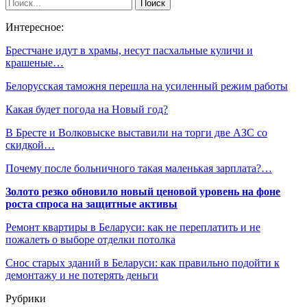
Интересное:
Брестчане идут в храмы, несут пасхальные куличи и
крашеные…
Белорусская таможня перешла на усиленный режим работы
Какая будет погода на Новый год?
В Бресте и Волковыске выставили на торги две АЗС со
скидкой…
Почему после больничного такая маленькая зарплата?…
Золото резко обновило новый ценовой уровень на фоне
роста спроса на защитные активы
Ремонт квартиры в Беларуси: как не переплатить и не
пожалеть о выборе отделки потолка
Снос старых зданий в Беларуси: как правильно подойти к
демонтажу и не потерять деньги
Рубрики