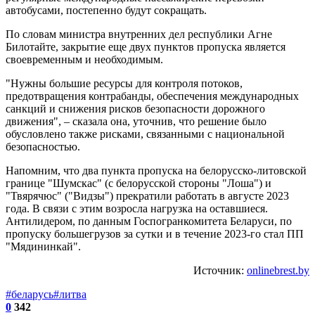
автобусами, постепенно будут сокращать.
По словам министра внутренних дел республики Агне
Билотайте, закрытие еще двух пунктов пропуска является
своевременным и необходимым.
"Нужны большие ресурсы для контроля потоков,
предотвращения контрабанды, обеспечения международных
санкций и снижения рисков безопасности дорожного
движения", – сказала она, уточнив, что решение было
обусловлено также рисками, связанными с национальной
безопасностью.
Напомним, что два пункта пропуска на белорусско-литовской
границе "Шумскас" (с белорусской стороны "Лоша") и
"Твярячюс" ("Видзы") прекратили работать в августе 2023
года. В связи с этим возросла нагрузка на оставшиеся.
Антилидером, по данным Госпогранкомитета Беларуси, по
пропуску большегрузов за сутки и в течение 2023-го стал ПП
"Мядининкай".
Источник:
onlinebrest.by
#беларусь
#литва
0
342