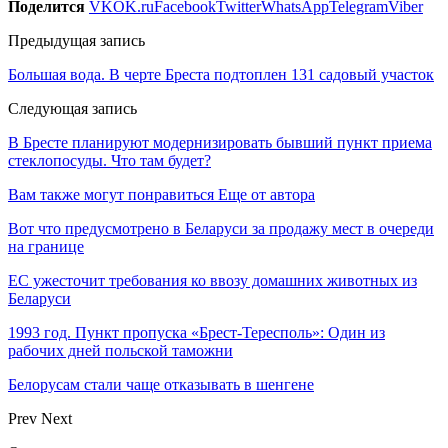
Поделится
VK
OK.ru
Facebook
Twitter
WhatsApp
Telegram
Viber
Предыдущая запись
Большая вода. В черте Бреста подтоплен 131 садовый участок
Следующая запись
В Бресте планируют модернизировать бывший пункт приема
стеклопосуды. Что там будет?
Вам также могут понравиться
Еще от автора
Вот что предусмотрено в Беларуси за продажу мест в очереди
на границе
ЕС ужесточит требования ко ввозу домашних животных из
Беларуси
1993 год. Пункт пропуска «Брест-Тересполь»: Один из
рабочих дней польской таможни
Белорусам стали чаще отказывать в шенгене
Prev
Next