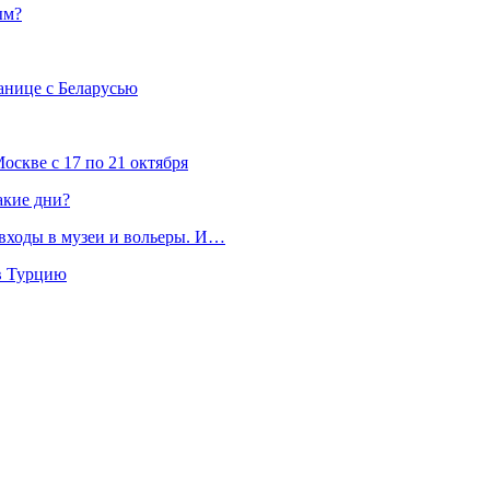
ым?
анице с Беларусью
скве с 17 по 21 октября
акие дни?
 входы в музеи и вольеры. И…
 в Турцию