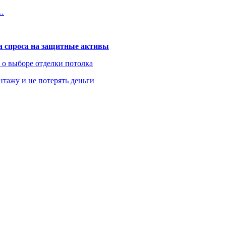
я…
та спроса на защитные активы
ь о выборе отделки потолка
нтажу и не потерять деньги