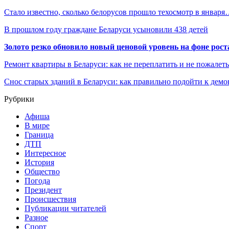
Стало известно, сколько белорусов прошло техосмотр в январ
В прошлом году граждане Беларуси усыновили 438 детей
Золото резко обновило новый ценовой уровень на фоне рос
Ремонт квартиры в Беларуси: как не переплатить и не пожалет
Снос старых зданий в Беларуси: как правильно подойти к демо
Рубрики
Афиша
В мире
Граница
ДТП
Интересное
История
Общество
Погода
Президент
Происшествия
Публикации читателей
Разное
Спорт