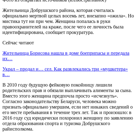
Жительница Добрушского района, которая считалась
официально мертвой целых восемь лет, внезапно «ожила». Но
мистика тут ни при чем. Женщина попалась в руки
правоохранителей на краже, после чего ее личность была
идентифицирована, сообщает прокуратура.
Сейчас читают
Жительница Борисова нашла в доме боеприпасы и передала
их…
Украл – продал и… сел. Как развлекались три «мушкетера»
в…
В 2010 году будущую фейковую покойницу лишили
родительских прав и обязали выплачивать алименты за сына.
Вместо этого женщина предпочла просто «исчезнуть».
Согласно законодательству Беларуси, человека можно
признать официально умершим, если нет никаких сведений о
его месте пребывания в течение трех лет. Так и произошло: в
2016 году суд юридически похоронил женщину по заявлению
отдела образования спорта и туризма Добрушского
райисполкома.