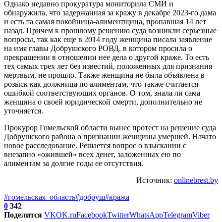
Однако недавно прокуратура мониторила СМИ и
обнаружила, что задержанная за кражу в декабре 2023-го дама
и есть та самая покойница-алиментщица, пропавшая 14 лет
назад. Причем к прошлому решению суда возникли серьезные
вопросы, так как еще в 2014 году женщина писала заявление
на имя главы Добрушского РОВД, в котором просила о
прекращении в отношении нее дела о другой краже. То есть
тех самых трех лет без известий, положенных для признания
мертвым, не прошло. Также женщина не была объявлена в
розыск как должница по алиментам, что также считается
ошибкой соответствующих органов. О том, знала ли сама
женщина о своей юридической смерти, дополнительно не
уточняется.
Прокурор Гомельской области вынес протест на решение суда
Добрушского района о признании женщины умершей. Начато
новое расследование. Решается вопрос о взыскании с
внезапно «ожившей» всех денег, заложенных ею по
алиментам за долгие годы ее отсутствия.
Источник:
onlinebrest.by
#гомельская_область
#добруш
#кража
0
342
Поделится
VK
OK.ru
Facebook
Twitter
WhatsApp
Telegram
Viber