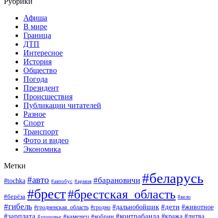
Рубрики
Афиша
В мире
Граница
ДТП
Интересное
История
Общество
Погода
Президент
Происшествия
Публикации читателей
Разное
Спорт
Транспорт
Фото и видео
Экономика
Метки
#беларусь
#авто
#барановичи
#tochka
#армия
#автобус
#брест
#брестская_область
#берёза
#вело
#гибель
#дети
#животное
#дальнобойщик
#гродно
#гродненская_область
#зарплата
#контрабанда
#кража
#литва
#каменец
#кобрин
#здоровье