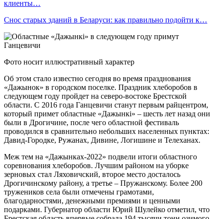
клиенты…
Снос старых зданий в Беларуси: как правильно подойти к…
Фото носит иллюстративный характер
Об этом стало известно сегодня во время празднования
«Дажынок» в городском поселке. Праздник хлеборобов в
следующем году пройдет на северо-востоке Брестской
области. С 2016 года Ганцевичи станут первым райцентром,
который примет областные «Дажынкі» – шесть лет назад они
были в Дрогичине, после чего областной фестиваль
проводился в сравнительно небольших населенных пунктах:
Давид-Городке, Ружанах, Дивине, Логишине и Телеханах.
Меж тем на «Дажынках-2022» подвели итоги областного
соревнования хлеборобов. Лучшим районом на уборке
зерновых стал Ляховичский, второе место досталось
Дрогичинскому району, а третье – Пружанскому. Более 200
тружеников села были отмечены грамотами,
благодарностями, денежными премиями и ценными
подарками. Губернатор области Юрий Шулейко отметил, что
Брестская область впервые собрала 194 тысячи тонн озимого