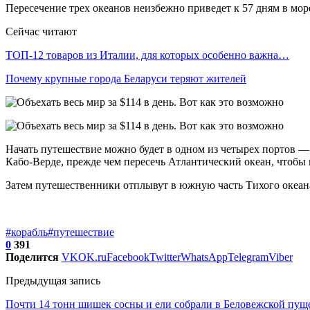
Пересечение трех океанов неизбежно приведет к 57 дням в море
Сейчас читают
ТОП-12 товаров из Италии, для которых особенно важна…
Почему крупные города Беларуси теряют жителей
Начать путешествие можно будет в одном из четырех портов — 
Кабо-Верде, прежде чем пересечь Атлантический океан, чтобы
Затем путешественники отплывут в южную часть Тихого океана
#корабль
#путешествие
0
391
Поделится
VK
OK.ru
Facebook
Twitter
WhatsApp
Telegram
Viber
Предыдущая запись
Почти 14 тонн шишек сосны и ели собрали в Беловежской пуще