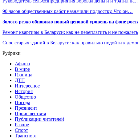
Руководитель сельхозпредприятия воровал деньги и тратил на
90 часов общественных работ назначили подростку. Что он…
Золото резко обновило новый ценовой уровень на фоне рос
Ремонт квартиры в Беларуси: как не переплатить и не пожалет
Снос старых зданий в Беларуси: как правильно подойти к демо
Рубрики
Афиша
В мире
Граница
ДТП
Интересное
История
Общество
Погода
Президент
Происшествия
Публикации читателей
Разное
Спорт
Транспорт