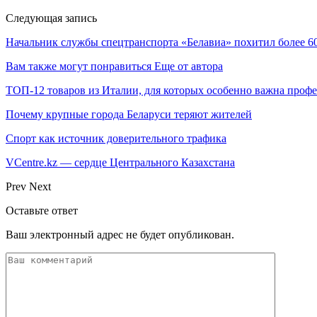
Следующая запись
Начальник службы спецтранспорта «Белавиа» похитил более 60
Вам также могут понравиться
Еще от автора
ТОП-12 товаров из Италии, для которых особенно важна профе
Почему крупные города Беларуси теряют жителей
Спорт как источник доверительного трафика
VCentre.kz — сердце Центрального Казахстана
Prev
Next
Оставьте ответ
Ваш электронный адрес не будет опубликован.