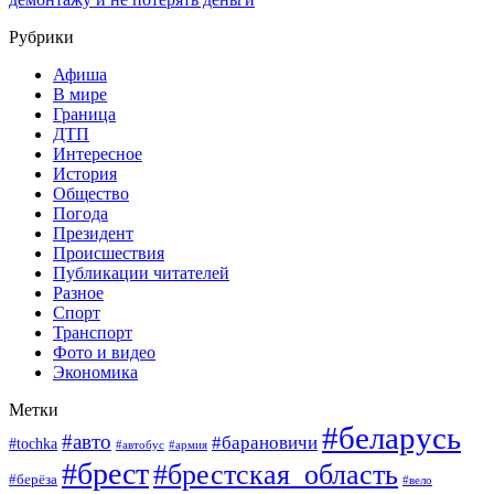
Рубрики
Афиша
В мире
Граница
ДТП
Интересное
История
Общество
Погода
Президент
Происшествия
Публикации читателей
Разное
Спорт
Транспорт
Фото и видео
Экономика
Метки
#беларусь
#авто
#барановичи
#tochka
#армия
#автобус
#брест
#брестская_область
#берёза
#вело