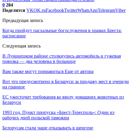
0
284
Поделится
VK
OK.ru
Facebook
Twitter
WhatsApp
Telegram
Viber
Предыдущая запись
Когда пройдут пасхальные богослужения в храмах Бреста:
расписание
Следующая запись
В Лунинецком районе столкнулись автомобиль и гужевая
повозка — два человека в больнице
Вам также могут понравиться
Еще от автора
Вот что предусмотрено в Беларуси за продажу мест в очереди
на границе
ЕС ужесточит требования ко ввозу домашних животных из
Беларуси
1993 год. Пункт пропуска «Брест-Тересполь»: Один из
рабочих дней польской таможни
Белорусам стали чаще отказывать в шенгене