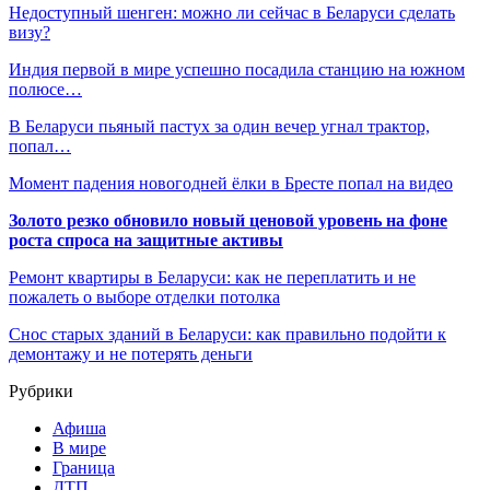
Недоступный шенген: можно ли сейчас в Беларуси сделать
визу?
Индия первой в мире успешно посадила станцию на южном
полюсе…
В Беларуси пьяный пастух за один вечер угнал трактор,
попал…
Момент падения новогодней ёлки в Бресте попал на видео
Золото резко обновило новый ценовой уровень на фоне
роста спроса на защитные активы
Ремонт квартиры в Беларуси: как не переплатить и не
пожалеть о выборе отделки потолка
Снос старых зданий в Беларуси: как правильно подойти к
демонтажу и не потерять деньги
Рубрики
Афиша
В мире
Граница
ДТП