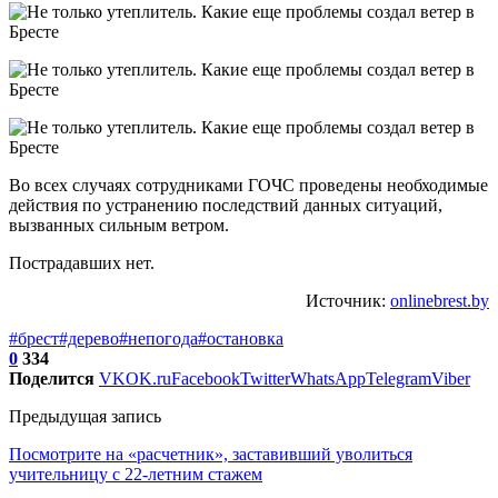
Во всех случаях сотрудниками ГОЧС проведены необходимые
действия по устранению последствий данных ситуаций,
вызванных сильным ветром.
Пострадавших нет.
Источник:
onlinebrest.by
#брест
#дерево
#непогода
#остановка
0
334
Поделится
VK
OK.ru
Facebook
Twitter
WhatsApp
Telegram
Viber
Предыдущая запись
Посмотрите на «расчетник», заставивший уволиться
учительницу с 22-летним стажем