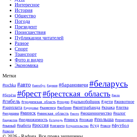
Интересное
История
Общество
Погода
Президент
Происшествия
Публикации читателей
Разное
Спорт
Транспорт
Фото и видео
Экономика
Метки
#беларусь
#авто
#барановичи
#tochka
#армия
#автобус
#брест
#брестская_область
#берёза
#вело
#гибель
#дети
#животное
#дальнобойщик
#гродно
#гродненская_область
#зарплата
#контрабанда
#кража
#литва
#каменец
#кобрин
#здоровье
#минск
#мошенничество
#минская_область
#налог
#медицина
#мото
#польша
#пинск
#недвижимость
#пожар
#приговор
#наркотик
#очередь
#россия
#суд
#футбол
#работа
#пьяный
#сигарета
#строительство
#такси
#школа
© 2026 - Raduga. Все права защищены.