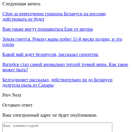
Следующая запись
Сбор за пересечение границы Беларуси на россиян
действовать не будет
Вам также могут понравиться
Еще от автора
Земля греется. Рекорд жары побит 11-й месяц подряд, и это
плохо
Какой май ждет белорусов, рассказал синоптик
Витебск стал самой аномально теплой точкой мира. Как такое
может быть?
Белгидромет рассказал, действительно ли до Беларуси
долетела пыль из Сахары
Prev
Next
Оставьте ответ
Ваш электронный адрес не будет опубликован.