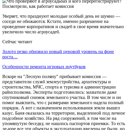
Уверяет, что празднуют молодые особый день не шумно —
соседи не обижаются. Кстати, именно разрешение на
проведение корпоративов и свадеб в свое время значительно
увеличило число агроусадеб.
Сейчас читают
Золото резко обновило новый ценовой уровень на фоне
роста…
Особенности ремонта игровых ноутбуков
Вскоре на "Лесную поляну" прибывает комиссия —
представители служб землеустройства, архитектуры и
строительства, МЧС, спорта и туризма и администрации
райисполкома. Эксперты подготовились: захватили даже
спутниковый снимок земельного участка. В том числе и он
помог выяснить, что с размерами земельного надела полный
порядок. А вот с назначением использования земли вышел
казус. Баня оказалась на территории, выделенной под личное
подсобное хозяйство. На ряд сооружений, в том числе на
упомянутую беседку, не нашлось паспортов приемки. То есть
де-юре все эти объекты в эксплуатацию введены не были, но