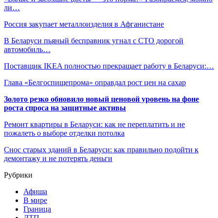
ли…
Россия закупает металлоизделия в Афганистане
В Беларуси пьяный бесправник угнал с СТО дорогой
автомобиль…
Поставщик IKEA полностью прекращает работу в Беларуси:…
Глава «Белгоспищепрома» оправдал рост цен на сахар
Золото резко обновило новый ценовой уровень на фоне
роста спроса на защитные активы
Ремонт квартиры в Беларуси: как не переплатить и не
пожалеть о выборе отделки потолка
Снос старых зданий в Беларуси: как правильно подойти к
демонтажу и не потерять деньги
Рубрики
Афиша
В мире
Граница
ДТП