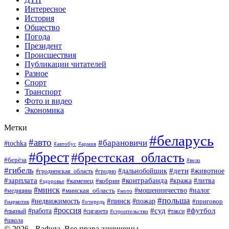
Интересное
История
Общество
Погода
Президент
Происшествия
Публикации читателей
Разное
Спорт
Транспорт
Фото и видео
Экономика
Метки
#беларусь
#авто
#барановичи
#tochka
#армия
#автобус
#брест
#брестская_область
#берёза
#вело
#гибель
#дети
#животное
#дальнобойщик
#гродно
#гродненская_область
#зарплата
#контрабанда
#кража
#литва
#каменец
#кобрин
#здоровье
#минск
#мошенничество
#минская_область
#налог
#медицина
#мото
#польша
#пинск
#недвижимость
#пожар
#приговор
#наркотик
#очередь
#россия
#суд
#футбол
#работа
#пьяный
#сигарета
#строительство
#такси
#школа
© 2026 - Raduga. Все права защищены.