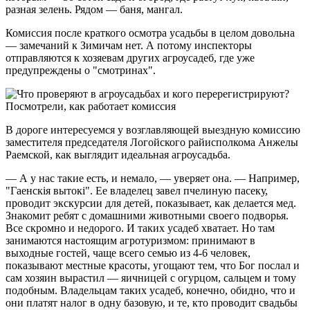
разная зелень. Рядом — баня, мангал.
Комиссия после краткого осмотра усадьбы в целом довольна
— замечаний к Зимичам нет. А потому инспекторы
отправляются к хозяевам других агроусадеб, где уже
предупреждены о "смотринах".
В дороге интересуемся у возглавляющей выездную комиссию
заместителя председателя Логойского райисполкома Анжелы
Раемской, как выглядит идеальная агроусадьба.
— А у нас такие есть, и немало, — уверяет она. — Например,
"Гаенскія вытокі". Ее владелец завел пчелиную пасеку,
проводит экскурсии для детей, показывает, как делается мед.
Знакомит ребят с домашними животными своего подворья.
Все скромно и недорого. И таких усадеб хватает. Но там
занимаются настоящим агротуризмом: принимают в
выходные гостей, чаще всего семью из 4-6 человек,
показывают местные красоты, угощают тем, что Бог послал и
сам хозяин вырастил — яичницей с огурцом, сальцем и тому
подобным. Владельцам таких усадеб, конечно, обидно, что и
они платят налог в одну базовую, и те, кто проводит свадьбы