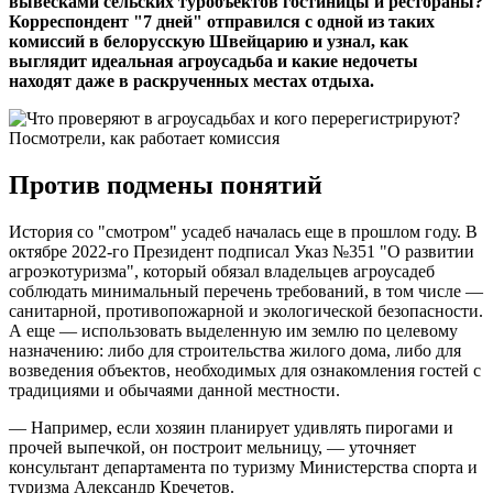
вывесками сельских туробъектов гостиницы и рестораны?
Корреспондент "7 дней" отправился с одной из таких
комиссий в белорусскую Швейцарию и узнал, как
выглядит идеальная агроусадьба и какие недочеты
находят даже в раскрученных местах отдыха.
Против подмены понятий
История со "смотром" усадеб началась еще в прошлом году. В
октябре 2022-го Президент подписал Указ №351 "О развитии
агроэкотуризма", который обязал владельцев агроусадеб
соблюдать минимальный перечень требований, в том числе —
санитарной, противопожарной и экологической безопасности.
А еще — использовать выделенную им землю по целевому
назначению: либо для строительства жилого дома, либо для
возведения объектов, необходимых для ознакомления гостей с
традициями и обычаями данной местности.
— Например, если хозяин планирует удивлять пирогами и
прочей выпечкой, он построит мельницу, — уточняет
консультант департамента по туризму Министерства спорта и
туризма Александр Кречетов.