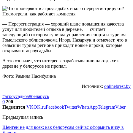
— Перерегистрация — хороший шанс повышения качества
услуг для любителей отдыха в деревне, — считает
заведующий сектором туризма управления спорта и туризма
Гомельского облисполкома Игорь Назарчук и отмечает, что в
сельский туризм региона приходят новые игроки, которые
открывают агроусадьбы.
А это означает, что интерес к зарабатыванию на отдыхе в
деревне у белорусов не пропал.
Фото: Рамиля Насибулина
Источник:
onlinebrest.by
#агроусадьба
#беларусь
0
200
Поделится
VK
OK.ru
Facebook
Twitter
WhatsApp
Telegram
Viber
Предыдущая запись
Шенген не для всех: как белорусам сейчас оформить визу в
Европу