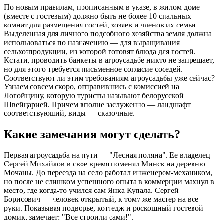
По новым правилам, прописанным в указе, в жилом доме
(вместе с гостевым) должно быть не более 10 спальных
комнат для размещения гостей, хозяев и членов их семьи.
Выделенная для личного подсобного хозяйства земля должна
использоваться по назначению — для выращивания
сельхозпродукции, из которой готовят блюда для гостей.
Кстати, проводить банкеты в агроусадьбе никто не запрещает,
но для этого требуется письменное согласие соседей.
Соответствуют ли этим требованиям агроусадьбы уже сейчас?
Узнаем совсем скоро, отправившись с комиссией на
Логойщину, которую туристы называют белорусской
Швейцарией. Причем вполне заслуженно — ландшафт
соответствующий, виды — сказочные.
Какие замечания могут сделать?
Первая агроусадьба на пути — "Лесная поляна". Ее владелец
Сергей Михайлов в свое время поменял Минск на деревню
Мочаны. До переезда на село работал инженером-механиком,
но после не слишком успешного опыта в коммерции махнул в
место, где когда-то учился сам Янка Купала. Сергей
Борисович — человек открытый, к тому же мастер на все
руки. Показывая подворье, коттедж и роскошный гостевой
домик, замечает: "Все строили сами!".