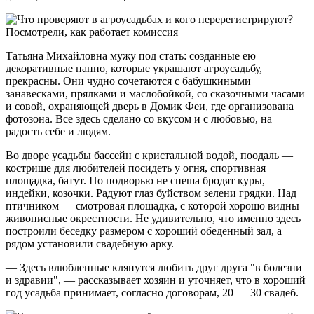
Татьяна Михайловна мужу под стать: созданные ею
декоративные панно, которые украшают агроусадьбу,
прекрасны. Они чудно сочетаются с бабушкиными
занавесками, прялками и маслобойкой, со сказочными часами
и совой, охраняющей дверь в Домик Феи, где организована
фотозона. Все здесь сделано со вкусом и с любовью, на
радость себе и людям.
Во дворе усадьбы бассейн с кристальной водой, поодаль —
кострище для любителей посидеть у огня, спортивная
площадка, батут. По подворью не спеша бродят куры,
индейки, козочки. Радуют глаз буйством зелени грядки. Над
птичником — смотровая площадка, с которой хорошо видны
живописные окрестности. Не удивительно, что именно здесь
построили беседку размером с хороший обеденный зал, а
рядом установили свадебную арку.
— Здесь влюбленные клянутся любить друг друга "в болезни
и здравии", — рассказывает хозяин и уточняет, что в хороший
год усадьба принимает, согласно договорам, 20 — 30 свадеб.