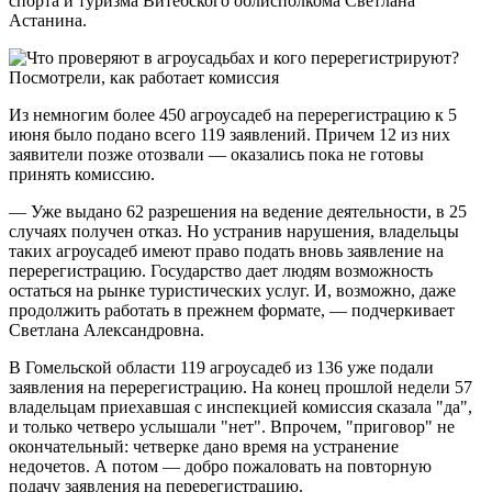
спорта и туризма Витебского облисполкома Светлана
Астанина.
Из немногим более 450 агроусадеб на перерегистрацию к 5
июня было подано всего 119 заявлений. Причем 12 из них
заявители позже отозвали — оказались пока не готовы
принять комиссию.
— Уже выдано 62 разрешения на ведение деятельности, в 25
случаях получен отказ. Но устранив нарушения, владельцы
таких агроусадеб имеют право подать вновь заявление на
перерегистрацию. Государство дает людям возможность
остаться на рынке туристических услуг. И, возможно, даже
продолжить работать в прежнем формате, — подчеркивает
Светлана Александровна.
В Гомельской области 119 агроусадеб из 136 уже подали
заявления на перерегистрацию. На конец прошлой недели 57
владельцам приехавшая с инспекцией комиссия сказала "да",
и только четверо услышали "нет". Впрочем, "приговор" не
окончательный: четверке дано время на устранение
недочетов. А потом — добро пожаловать на повторную
подачу заявления на перерегистрацию.