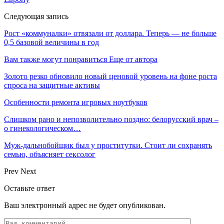
Следующая запись
Рост «коммуналки» отвязали от доллара. Теперь — не больше
0,5 базовой величины в год
Вам также могут понравиться
Еще от автора
Золото резко обновило новый ценовой уровень на фоне роста
спроса на защитные активы
Особенности ремонта игровых ноутбуков
Слишком рано и непозволительно поздно: белорусский врач –
о гинекологическом…
Муж-дальнобойщик был у проститутки. Стоит ли сохранять
семью, объясняет сексолог
Prev
Next
Оставьте ответ
Ваш электронный адрес не будет опубликован.