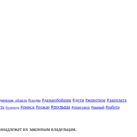
#дети
#животное
#зарплата
#дальнобойщик
#гродно
дненская_область
#польша
#пинск
ть
#пожар
#приговор
#работа
#пьяный
#очередь
ринадлежат их законным владельцам.