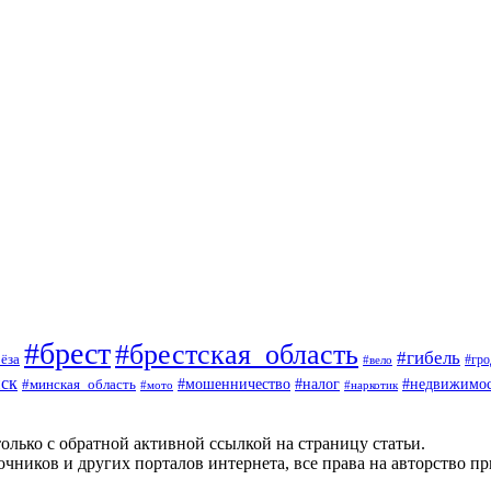
#брест
#брестская_область
#гибель
ёза
#вело
#гро
ск
#мошенничество
#минская_область
#налог
#недвижимос
#мото
#наркотик
олько с обратной активной ссылкой на страницу статьи.
чников и других порталов интернета, все права на авторство п