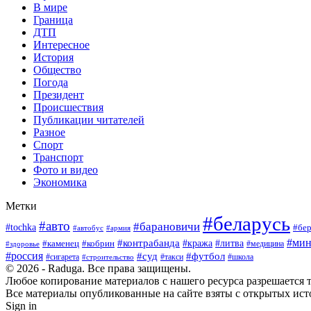
В мире
Граница
ДТП
Интересное
История
Общество
Погода
Президент
Происшествия
Публикации читателей
Разное
Спорт
Транспорт
Фото и видео
Экономика
Метки
#беларусь
#авто
#барановичи
#tochka
#бер
#армия
#автобус
#мин
#контрабанда
#кража
#литва
#каменец
#кобрин
#медицина
#здоровье
#россия
#суд
#футбол
#сигарета
#школа
#строительство
#такси
© 2026 - Raduga. Все права защищены.
Любое копирование материалов с нашего ресурса разрешается т
Все материалы опубликованные на сайте взяты с открытых исто
Sign in