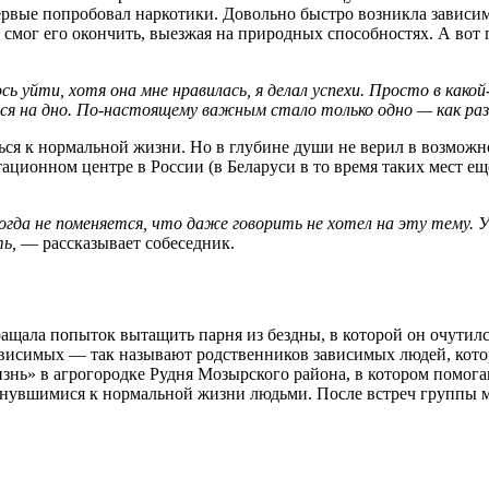
ервые попробовал наркотики. Довольно быстро возникла зависимо
е смог его окончить, выезжая на природных способностях. А вот
 уйти, хотя она мне нравилась, я делал успехи. Просто в како
лся на дно. По-настоящему важным стало только одно — как ра
ться к нормальной жизни. Но в глубине души не верил в возможн
ационном центре в России (в Беларуси в то время таких мест ещ
огда не поменяется, что даже говорить не хотел на эту тему. У
ть,
— рассказывает собеседник.
ащала попыток вытащить парня из бездны, в которой он очутилс
ависимых — так называют родственников зависимых людей, кото
знь» в агрогородке Рудня Мозырского района, в котором помог
нувшимися к нормальной жизни людьми. После встреч группы ма
…