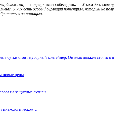
ами, бомжами,
— подчеркивает собеседник. —
У каждого свое п
ые. У них есть особый бурлящий потенциал, который не получил
 обратиться за помощью.
углые сутки стоит мусорный контейнер. Он ведь должен стоять в
ны новые цены
спроса на защитные активы
 о гинекологическом…