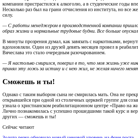
компании пристрастился к алкоголю, а в студенческие годы вп
Несколько раз был на грани отчисления из института, но все ж
силу.
— С работы менеджером в производственной компании пришлось
образ жизни и нормальные трудовые будни. Все больше опуска
В минуты прозрения думал, как завязать с наркотиками, верну
вдохновляли. Один из друзей девять месяцев провел в реабилит
Вячеслава это стало очередным разочарованием.
— Я настолько смирился, поверил в то, что моя жизнь уже ник
принял эту ложь за истину и с нею жил, не желая ничего меня
Сможешь и ты!
Однако с таким выбором сына не смирилась мать. Она не прекр
открывшейся при одной из столичных церквей группе для соз
узнала о христианском реабилитационном центре «Право на жи
Лично познакомилась с успешно прошедшими такой курс и вер
других — сможешь и ты!
Сейчас читают
Золото резко обновило новый ценовой уровень на фоне роста