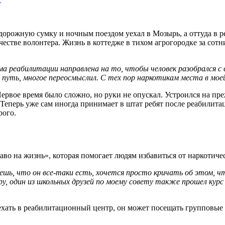
 дорожную сумку и ночным поездом уехал в Мозырь, а оттуда в 
естве волонтера. Жизнь в коттедже в тихом агрогородке за сотн
а реабилитации направлена на то, чтобы человек разобрался с 
й путь, многое переосмыслил. С тех пор наркотикам места в мо
Первое время было сложно, но руки не опускал. Устроился на пр
еперь уже сам иногда принимает в штат ребят после реабилитац
рого.
во на жизнь», которая помогает людям избавиться от наркотиче
аешь, что он все-таки есть, хочется просто кричать об этом,
ру, один из школьных друзей по моему совету также прошел кур
ехать в реабилитационный центр, он может посещать групповые 