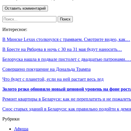
Интересное:
В Минске Lexus столкнулся с трамваем. Смотрите видео, как…
В Бресте на Рябцева в ночь с 30 на 31 мая будут наносить…
Белоруска нашла в подвале пистолет с двадцатью патронами.…
Совершено покушение на Дональда Трампа
Что будет с планетой, если на ней растает весь лед
Золото резко обновило новый ценовой уровень на фоне рос
Ремонт квартиры в Беларуси: как не переплатить и не пожалет
Снос старых зданий в Беларуси: как правильно подойти к демо
Рубрики
Афиша