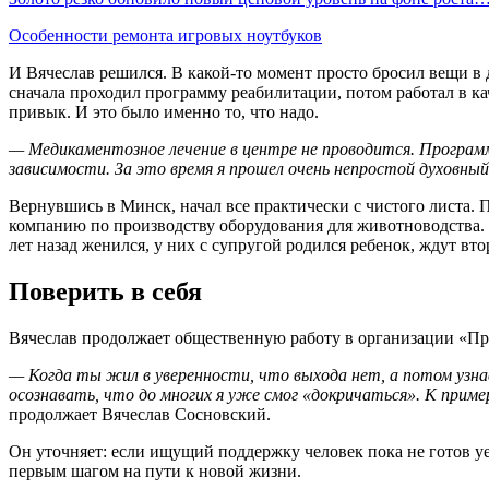
Особенности ремонта игровых ноутбуков
И Вячеслав решился. В какой-то момент просто бросил вещи в
сначала проходил программу реабилитации, потом работал в кач
привык. И это было именно то, что надо.
— Медикаментозное лечение в центре не проводится. Программ
зависимости. За это время я прошел очень непростой духовны
Вернувшись в Минск, начал все практически с чистого листа. 
компанию по производству оборудования для животноводства. Т
лет назад женился, у них с супругой родился ребенок, ждут вто
Поверить в себя
Вячеслав продолжает общественную работу в организации «Пра
— Когда ты жил в уверенности, что выхода нет, а потом узн
осознавать, что до многих я уже смог «докричаться». К приме
продолжает Вячеслав Сосновский.
Он уточняет: если ищущий поддержку человек пока не готов у
первым шагом на пути к новой жизни.