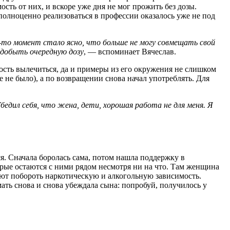
сть от них, и вскоре уже дня не мог прожить без дозы.
 полноценно реализоваться в профессии оказалось уже не под
й-то момент стало ясно, что больше не могу совмещать свой
здобыть очередную дозу
, — вспоминает Вячеслав.
ость вылечиться, да и примеры из его окружения не слишком
е не было), а по возвращении снова начал употреблять. Для
бедил себя, что жена, дети, хорошая работа не для меня. Я
я. Сначала боролась сама, потом нашла поддержку в
рые остаются с ними рядом несмотря ни на что. Там женщина
ают побороть наркотическую и алкогольную зависимость.
ть снова и снова убеждала сына: попробуй, получилось у