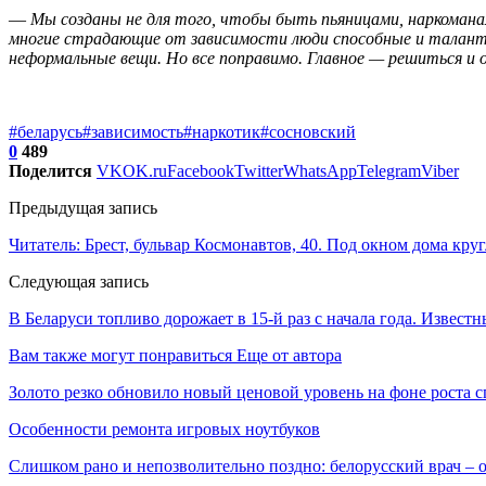
—
Мы созданы не для того, чтобы быть пьяницами, наркоман
многие страдающие от зависимости люди способные и талантлив
неформальные вещи. Но все поправимо. Главное — решиться и
#беларусь
#зависимость
#наркотик
#сосновский
0
489
Поделится
VK
OK.ru
Facebook
Twitter
WhatsApp
Telegram
Viber
Предыдущая запись
Читатель: Брест, бульвар Космонавтов, 40. Под окном дома кр
Следующая запись
В Беларуси топливо дорожает в 15-й раз с начала года. Извест
Вам также могут понравиться
Еще от автора
Золото резко обновило новый ценовой уровень на фоне роста 
Особенности ремонта игровых ноутбуков
Слишком рано и непозволительно поздно: белорусский врач –