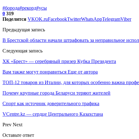
#борода
#рекорд
#усы
0
319
Поделится
VK
OK.ru
Facebook
Twitter
WhatsApp
Telegram
Viber
Предыдущая запись
В Брестской области начали штрафовать за неправильное испо
Следующая запись
ХК «Брест» — серебряный призер Кубка Президента
Вам также могут понравиться
Еще от автора
ТОП-12 товаров из Италии, для которых особенно важна профе
Почему крупные города Беларуси теряют жителей
Спорт как источник доверительного трафика
VCentre.kz — сердце Центрального Казахстана
Prev
Next
Оставьте ответ