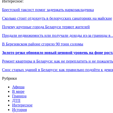
Интересное:
Брестский таксист помог задержать наркозакладчика
Сколько стоит отдохнуть в белорусских санаториях на майские
Почему крупные города Беларуси теряют жителей
Продали недвижимость или получали доходы из-за границы в
В Березовском районе сгорело 90 тонн соломы
Золото резко обновило новый ценовой уровень на фоне рос
Ремонт квартиры в Беларуси: как не переплатить и не пожалет
Снос старых зданий в Беларуси: как правильно подойти к демо
Рубрики
Афиша
В мире
Граница
ДТП
Интересное
История