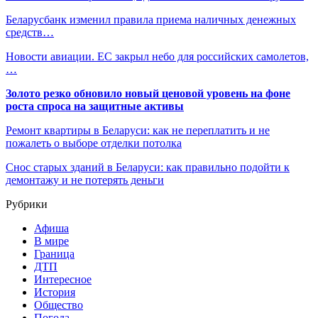
Беларусбанк изменил правила приема наличных денежных
средств…
Новости авиации. ЕС закрыл небо для российских самолетов,
…
Золото резко обновило новый ценовой уровень на фоне
роста спроса на защитные активы
Ремонт квартиры в Беларуси: как не переплатить и не
пожалеть о выборе отделки потолка
Снос старых зданий в Беларуси: как правильно подойти к
демонтажу и не потерять деньги
Рубрики
Афиша
В мире
Граница
ДТП
Интересное
История
Общество
Погода