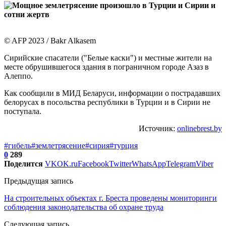
© AFP 2023 / Bakr Alkasem
Сирийские спасатели ("Белые каски") и местные жители на
месте обрушившегося здания в пограничном городе Азаз в
Алеппо.
Как сообщили в МИД Беларуси, информации о пострадавших
белорусах в посольства республики в Турции и в Сирии не
поступала.
Источник:
onlinebrest.by
#гибель
#землетрясение
#сирия
#турция
0
289
Поделится
VK
OK.ru
Facebook
Twitter
WhatsApp
Telegram
Viber
Предыдущая запись
На строительных объектах г. Бреста проведены мониторинги
соблюдения законодательства об охране труда
Следующая запись