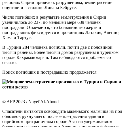
регионах Сирии привело к разрушениям, землетрясение
ощутили и в столице Ливана Бейруте.
Число погибших в результате землетрясения в Сирии
увеличилось до 237, по меньшей мере 639 человек
пострадали. Отмечается, что большинство жертв и
пострадавших фиксируется в провинциях Латакия, Алеппо,
Хама и Тартус.
В Турции 284 человека погибли, почти две с половиной
тысячи ранены. Более тысячи домов разрушены в турецком
городе Кахраманмараш. Там наблюдаются проблемы со
связью.
Поиск погибших и пострадавших продолжается.
© AFP 2023 / Nayef Al-Aboud
Спасатели пытаются освободить маленького мальчика из-под
обломков рухнувшего после землетрясения здания в
сирийском приграничном городе Азаз на удерживаемом
боевиками севере провинции Алеппо рано утром 6 февраля