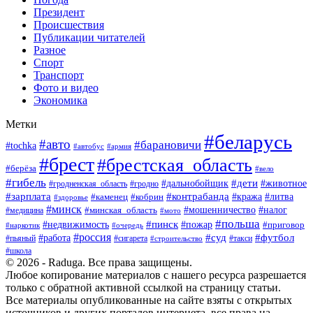
Президент
Происшествия
Публикации читателей
Разное
Спорт
Транспорт
Фото и видео
Экономика
Метки
#беларусь
#авто
#барановичи
#tochka
#армия
#автобус
#брест
#брестская_область
#берёза
#вело
#гибель
#дети
#животное
#дальнобойщик
#гродно
#гродненская_область
#зарплата
#контрабанда
#кража
#литва
#каменец
#кобрин
#здоровье
#минск
#мошенничество
#минская_область
#налог
#медицина
#мото
#польша
#пинск
#недвижимость
#пожар
#приговор
#наркотик
#очередь
#россия
#суд
#футбол
#работа
#пьяный
#сигарета
#строительство
#такси
#школа
© 2026 - Raduga. Все права защищены.
Любое копирование материалов с нашего ресурса разрешается
только с обратной активной ссылкой на страницу статьи.
Все материалы опубликованные на сайте взяты с открытых
источников и других порталов интернета, все права на