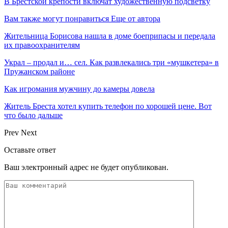
В Брестской крепости включат художественную подсветку
Вам также могут понравиться
Еще от автора
Жительница Борисова нашла в доме боеприпасы и передала
их правоохранителям
Украл – продал и… сел. Как развлекались три «мушкетера» в
Пружанском районе
Как игромания мужчину до камеры довела
Житель Бреста хотел купить телефон по хорошей цене. Вот
что было дальше
Prev
Next
Оставьте ответ
Ваш электронный адрес не будет опубликован.