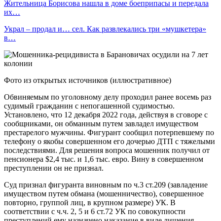
Жительница Борисова нашла в доме боеприпасы и передала
их…
Украл – продал и… сел. Как развлекались три «мушкетера»
в…
Фото из открытых источников (иллюстративное)
Обвиняемым по уголовному делу проходил ранее восемь раз
судимый гражданин с непогашенной судимостью.
Установлено, что 12 декабря 2022 года, действуя в сговоре с
сообщниками, он обманным путем завладел имуществом
престарелого мужчины. Фигурант сообщил потерпевшему по
телефону о якобы совершенном его дочерью ДТП с тяжелыми
последствиями. Для решения вопроса мошенник получил от
пенсионера $2,4 тыс. и 1,6 тыс. евро. Вину в совершенном
преступлении он не признал.
Суд признал фигуранта виновным по ч.3 ст.209 (завладение
имуществом путем обмана (мошенничество), совершенное
повторно, группой лиц, в крупном размере) УК. В
соответствии с ч.ч. 2, 5 и 6 ст.72 УК по совокупности
преступлений ему назначено наказание в виде лишения