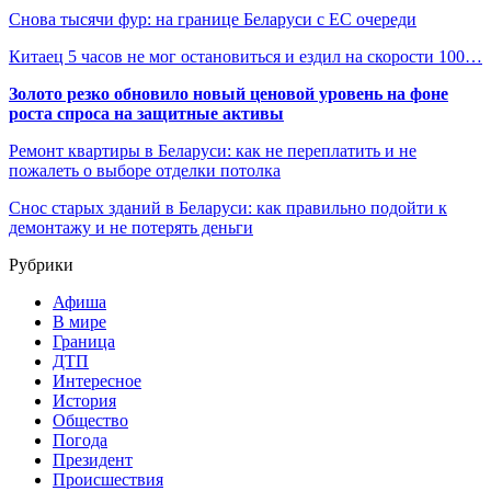
Снова тысячи фур: на границе Беларуси с ЕС очереди
Китаец 5 часов не мог остановиться и ездил на скорости 100…
Золото резко обновило новый ценовой уровень на фоне
роста спроса на защитные активы
Ремонт квартиры в Беларуси: как не переплатить и не
пожалеть о выборе отделки потолка
Снос старых зданий в Беларуси: как правильно подойти к
демонтажу и не потерять деньги
Рубрики
Афиша
В мире
Граница
ДТП
Интересное
История
Общество
Погода
Президент
Происшествия