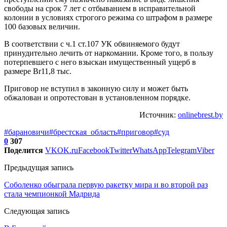
свободы на срок 7 лет с отбыванием в исправительной
колонии в условиях строгого режима со штрафом в размере
100 базовых величин.
В соответствии с ч.1 ст.107 УК обвиняемого будут
принудительно лечить от наркомании. Кроме того, в пользу
потерпевшего с него взыскан имущественный ущерб в
размере Br11,8 тыс.
Приговор не вступил в законную силу и может быть
обжалован и опротестован в установленном порядке.
Источник:
onlinebrest.by
#барановичи
#брестская_область
#приговор
#суд
0
307
Поделится
VK
OK.ru
Facebook
Twitter
WhatsApp
Telegram
Viber
Предыдущая запись
Соболенко обыграла первую ракетку мира и во второй раз
стала чемпионкой Мадрида
Следующая запись