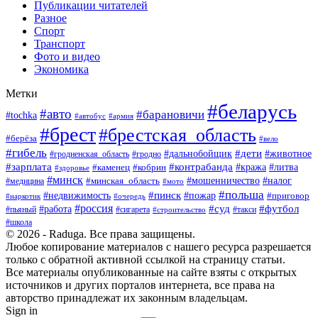
Публикации читателей
Разное
Спорт
Транспорт
Фото и видео
Экономика
Метки
#беларусь
#авто
#барановичи
#tochka
#армия
#автобус
#брест
#брестская_область
#берёза
#вело
#гибель
#дети
#животное
#дальнобойщик
#гродно
#гродненская_область
#зарплата
#контрабанда
#кража
#литва
#каменец
#кобрин
#здоровье
#минск
#мошенничество
#минская_область
#налог
#медицина
#мото
#польша
#пинск
#недвижимость
#пожар
#приговор
#наркотик
#очередь
#россия
#суд
#футбол
#работа
#пьяный
#сигарета
#строительство
#такси
#школа
© 2026 - Raduga. Все права защищены.
Любое копирование материалов с нашего ресурса разрешается
только с обратной активной ссылкой на страницу статьи.
Все материалы опубликованные на сайте взяты с открытых
источников и других порталов интернета, все права на
авторство принадлежат их законным владельцам.
Sign in