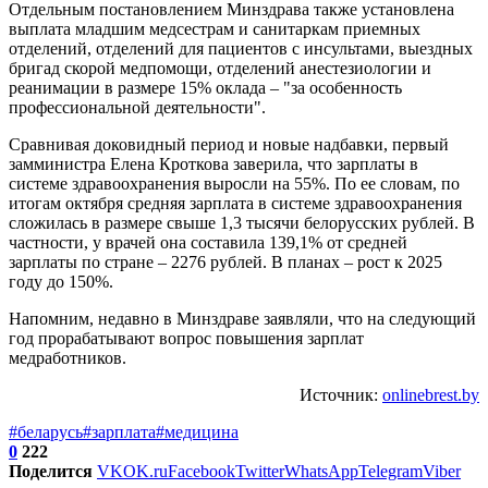
Отдельным постановлением Минздрава также установлена
выплата младшим медсестрам и санитаркам приемных
отделений, отделений для пациентов с инсультами, выездных
бригад скорой медпомощи, отделений анестезиологии и
реанимации в размере 15% оклада – "за особенность
профессиональной деятельности".
Сравнивая доковидный период и новые надбавки, первый
замминистра Елена Кроткова заверила, что зарплаты в
системе здравоохранения выросли на 55%. По ее словам, по
итогам октября средняя зарплата в системе здравоохранения
сложилась в размере свыше 1,3 тысячи белорусских рублей. В
частности, у врачей она составила 139,1% от средней
зарплаты по стране – 2276 рублей. В планах – рост к 2025
году до 150%.
Напомним, недавно в Минздраве заявляли, что на следующий
год прорабатывают вопрос повышения зарплат
медработников.
Источник:
onlinebrest.by
#беларусь
#зарплата
#медицина
0
222
Поделится
VK
OK.ru
Facebook
Twitter
WhatsApp
Telegram
Viber