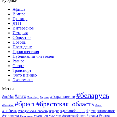
Рубрики
Афиша
В мире
Граница
ДТП
Интересное
История
Общество
Погода
Президент
Происшествия
Публикации читателей
Разное
Спорт
Транспорт
Фото и видео
Экономика
Метки
#беларусь
#авто
#барановичи
#tochka
#армия
#автобус
#брест
#брестская_область
#берёза
#вело
#гибель
#дети
#животное
#дальнобойщик
#гродно
#гродненская_область
#зарплата
#контрабанда
#кража
#литва
#каменец
#кобрин
#здоровье