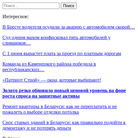
Интересное:
В Бресте водителя осудили за аварию с автомобилем скорой…
Суд одним махом конфисковал пять автомобилей у
сливщиков…
С 1 июня вырастет плата за проезд по платным дорогам
Команда из Каменецкого района победила в
республиканских…
«Патриот Строй» — окна, которые выбирают!
Золото резко обновило новый ценовой уровень на фоне
роста спроса на защитные активы
Ремонт квартиры в Беларуси: как не переплатить и не
пожалеть о выборе отделки потолка
Снос старых зданий в Беларуси: как правильно подойти к
демонтажу и не потерять деньги