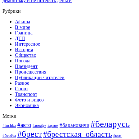
демонтажу и не потерять деньги
Рубрики
Афиша
В мире
Граница
ДТП
Интересное
История
Общество
Погода
Президент
Происшествия
Публикации читателей
Разное
Спорт
Транспорт
Фото и видео
Экономика
Метки
#беларусь
#авто
#барановичи
#tochka
#армия
#автобус
#брест
#брестская_область
#берёза
#вело