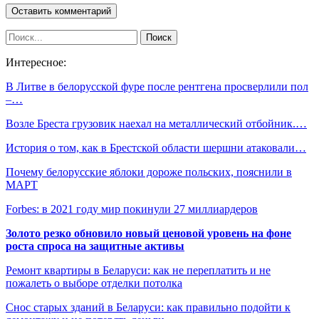
Интересное:
В Литве в белорусской фуре после рентгена просверлили пол
–…
Возле Бреста грузовик наехал на металлический отбойник.…
История о том, как в Брестской области шершни атаковали…
Почему белорусские яблоки дороже польских, пояснили в
МАРТ
Forbes: в 2021 году мир покинули 27 миллиардеров
Золото резко обновило новый ценовой уровень на фоне
роста спроса на защитные активы
Ремонт квартиры в Беларуси: как не переплатить и не
пожалеть о выборе отделки потолка
Снос старых зданий в Беларуси: как правильно подойти к