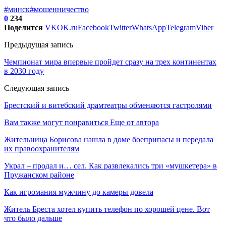
#минск
#мошенничество
0
234
Поделится
VK
OK.ru
Facebook
Twitter
WhatsApp
Telegram
Viber
Предыдущая запись
Чемпионат мира впервые пройдет сразу на трех континентах
в 2030 году
Следующая запись
Брестский и витебский драмтеатры обменяются гастролями
Вам также могут понравиться
Еще от автора
Жительница Борисова нашла в доме боеприпасы и передала
их правоохранителям
Украл – продал и… сел. Как развлекались три «мушкетера» в
Пружанском районе
Как игромания мужчину до камеры довела
Житель Бреста хотел купить телефон по хорошей цене. Вот
что было дальше