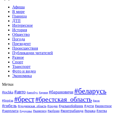
Афиша
В мире
Граница
ДТП
Интересное
История
Общество
Погода
Президент
Происшествия
Публикации читателей
Разное
Спорт
Транспорт
Фото и видео
Экономика
Метки
#беларусь
#авто
#барановичи
#tochka
#армия
#автобус
#брест
#брестская_область
#берёза
#вело
#гибель
#дети
#животное
#дальнобойщик
#гродно
#гродненская_область
#зарплата
#контрабанда
#кража
#литва
#каменец
#кобрин
#здоровье