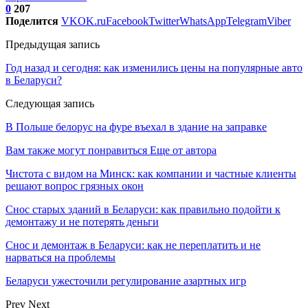
0
207
Поделится
VK
OK.ru
Facebook
Twitter
WhatsApp
Telegram
Viber
Предыдущая запись
Год назад и сегодня: как изменились цены на популярные авто
в Беларуси?
Следующая запись
В Польше белорус на фуре въехал в здание на заправке
Вам также могут понравиться
Еще от автора
Чистота с видом на Минск: как компании и частные клиенты
решают вопрос грязных окон
Снос старых зданий в Беларуси: как правильно подойти к
демонтажу и не потерять деньги
Снос и демонтаж в Беларуси: как не переплатить и не
нарваться на проблемы
Беларуси ужесточили регулирование азартных игр
Prev
Next