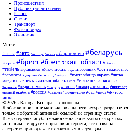
Происшествия
Публикации читателей
Разное
Спорт
Транспорт
Фото и видео
Экономика
Метки
#беларусь
#авто
#барановичи
#tochka
#армия
#автобус
#брест
#брестская_область
#берёза
#вело
#гибель
#дети
#животное
#дальнобойщик
#гродно
#гродненская_область
#зарплата
#контрабанда
#кража
#литва
#каменец
#кобрин
#здоровье
#минск
#мошенничество
#минская_область
#налог
#медицина
#мото
#польша
#пинск
#недвижимость
#пожар
#приговор
#наркотик
#очередь
#россия
#суд
#футбол
#работа
#пьяный
#сигарета
#строительство
#такси
#школа
© 2026 - Raduga. Все права защищены.
Любое копирование материалов с нашего ресурса разрешается
только с обратной активной ссылкой на страницу статьи.
Все материалы опубликованные на сайте взяты с открытых
источников и других порталов интернета, все права на
авторство принадлежат их законным владельцам.