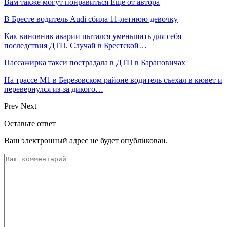
Вам также могут понравиться
Еще от автора
В Бресте водитель Audi сбила 11-летнюю девочку
Как виновник аварии пытался уменьшить для себя
последствия ДТП. Случай в Брестской…
Пассажирка такси пострадала в ДТП в Барановичах
На трассе М1 в Березовском районе водитель съехал в кювет и
перевернулся из-за дикого…
Prev
Next
Оставьте ответ
Ваш электронный адрес не будет опубликован.