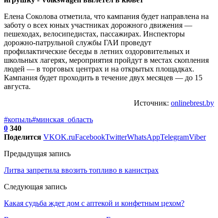
Елена Соколова отметила, что кампания будет направлена на
заботу о всех юных участниках дорожного движения —
пешеходах, велосипедистах, пассажирах. Инспекторы
дорожно-патрульной службы ГАИ проведут
профилактические беседы в летних оздоровительных и
школьных лагерях, мероприятия пройдут в местах скопления
людей — в торговых центрах и на открытых площадках.
Кампания будет проходить в течение двух месяцев — до 15
августа.
Источник:
onlinebrest.by
#копыль
#минская_область
0
340
Поделится
VK
OK.ru
Facebook
Twitter
WhatsApp
Telegram
Viber
Предыдущая запись
Литва запретила ввозить топливо в канистрах
Следующая запись
Какая судьба ждет дом с аптекой и конфетным цехом?