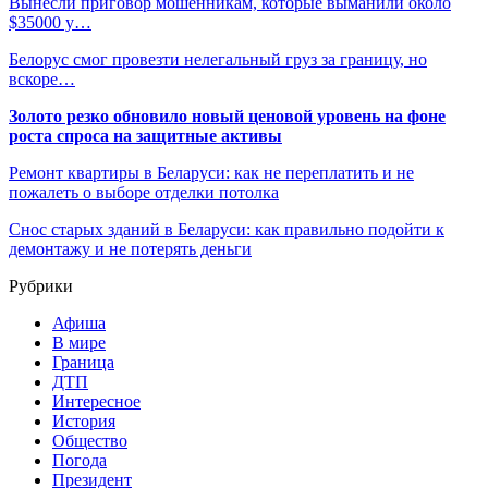
Вынесли приговор мошенникам, которые выманили около
$35000 у…
Белорус смог провезти нелегальный груз за границу, но
вскоре…
Золото резко обновило новый ценовой уровень на фоне
роста спроса на защитные активы
Ремонт квартиры в Беларуси: как не переплатить и не
пожалеть о выборе отделки потолка
Снос старых зданий в Беларуси: как правильно подойти к
демонтажу и не потерять деньги
Рубрики
Афиша
В мире
Граница
ДТП
Интересное
История
Общество
Погода
Президент